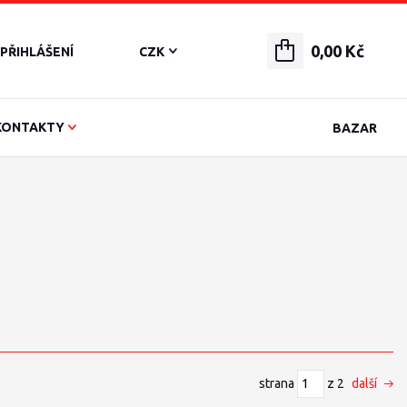
0,00 Kč
PŘIHLÁŠENÍ
CZK
KONTAKTY
BAZAR
strana
z 2
další