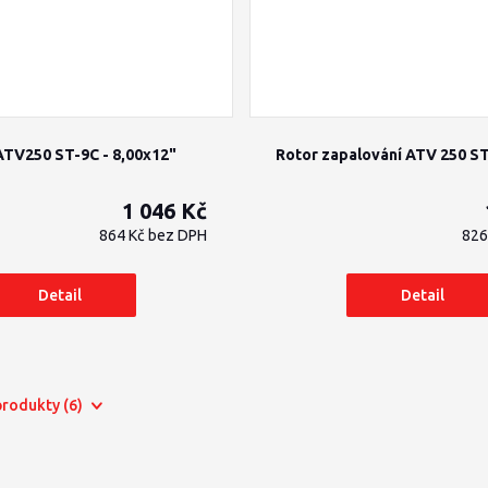
ATV250 ST-9C - 8,00x12"
Rotor zapalování ATV 250 S
1 046 Kč
864 Kč
bez DPH
826
Detail
Detail
 produkty (6)