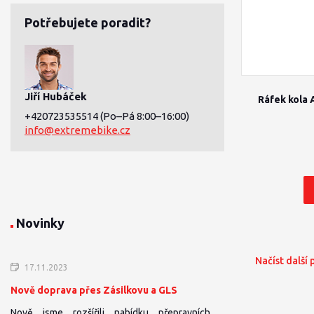
Potřebujete poradit?
Jiří Hubáček
Ráfek kola 
+420723535514
(Po–Pá 8:00–16:00)
info@extremebike.cz
Novinky
Načíst další
17.11.2023
Nově doprava přes Zásilkovu a GLS
Nově jsme rozšířili nabídku přepravních