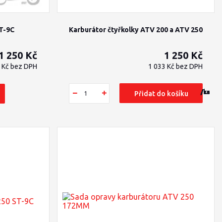
ST-9C
Karburátor čtyřkolky ATV 200 a ATV 250
1 250 Kč
1 250 Kč
3 Kč
bez DPH
1 033 Kč
bez DPH
/
/
/
/
/
/
/
/
/
/
/
/
ks
ks
ks
ks
ks
ks
ks
ks
ks
ks
sada
ks
Přidat do košíku