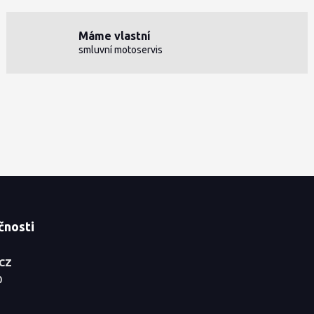
Máme vlastní
smluvní motoservis
čnosti
.CZ
0