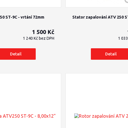
50 ST-9C - vrtání 72mm
Stator zapalování ATV 250 
1 500 Kč
1 240 Kč
bez DPH
1 03
Detail
Detail