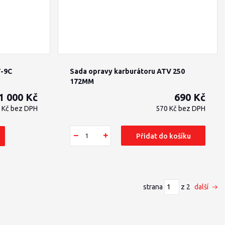
T-9C
Sada opravy karburátoru ATV 250
172MM
1 000 Kč
690 Kč
 Kč
bez DPH
570 Kč
bez DPH
Přidat do košíku
strana
z 2
další