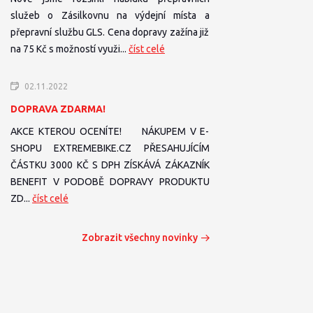
služeb o Zásilkovnu na výdejní místa a
přepravní službu GLS. Cena dopravy zažína již
na 75 Kč s možností využi...
číst celé
02.11.2022
DOPRAVA ZDARMA!
AKCE KTEROU OCENÍTE! NÁKUPEM V E-
SHOPU EXTREMEBIKE.CZ PŘESAHUJÍCÍM
ČÁSTKU 3000 KČ S DPH ZÍSKÁVÁ ZÁKAZNÍK
BENEFIT V PODOBĚ DOPRAVY PRODUKTU
ZD...
číst celé
Zobrazit všechny novinky