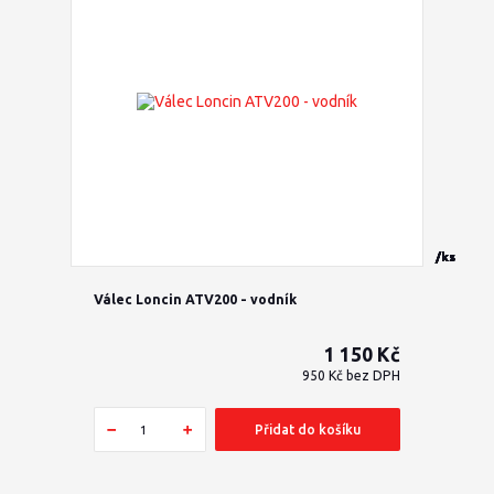
/
/
/
/
/
/
/
/
/
ks
ks
ks
ks
ks
ks
ks
ks
ks
Válec Loncin ATV200 - vodník
1 150 Kč
950 Kč
bez DPH
Přidat do košíku