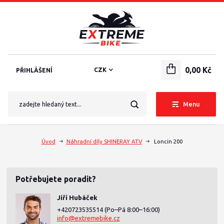
0,00 Kč
CZK
PŘIHLÁŠENÍ
Menu
Úvod
Náhradní díly SHINERAY ATV
Loncin 200
Potřebujete poradit?
Jiří Hubáček
+420723535514
(Po–Pá 8:00–16:00)
info@extremebike.cz