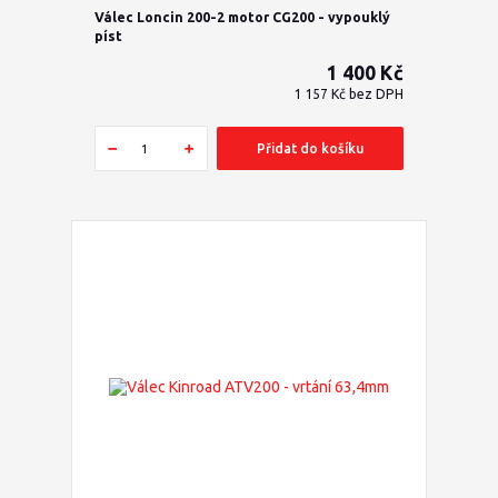
Válec Loncin 200-2 motor CG200 - vypouklý
píst
1 400 Kč
1 157 Kč
bez DPH
Přidat do košíku