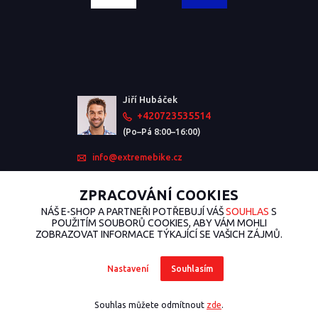
Jiří Hubáček
+420723535514
(Po–Pá 8:00–16:00)
info@extremebike.cz
ZPRACOVÁNÍ COOKIES
NÁŠ E-SHOP A PARTNEŘI POTŘEBUJÍ VÁŠ
SOUHLAS
S
POUŽITÍM SOUBORŮ COOKIES, ABY VÁM MOHLI
ZOBRAZOVAT INFORMACE TÝKAJÍCÍ SE VAŠICH ZÁJMŮ.
Nastavení
Souhlasím
2026 © ExtremeBike.cz – Všechna práva vyhrazena. Design od
EmpireDesign
nakódoval
OndřejDvořák.com
.
Souhlas můžete odmítnout
zde
.
Vytvořeno na
Eshop-rychle.cz