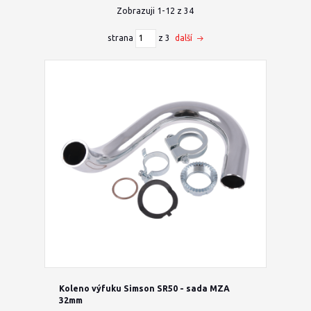
Zobrazuji 1-12 z 34
strana
z 3
další
Koleno výfuku Simson SR50 - sada MZA
32mm