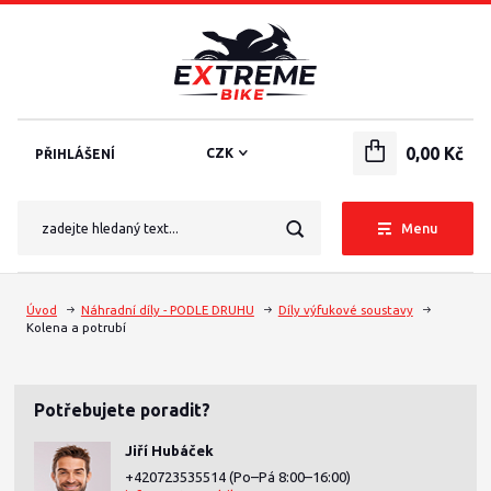
0,00 Kč
CZK
PŘIHLÁŠENÍ
Menu
Úvod
Náhradní díly - PODLE DRUHU
Díly výfukové soustavy
Kolena a potrubí
Potřebujete poradit?
Jiří Hubáček
+420723535514
(Po–Pá 8:00–16:00)