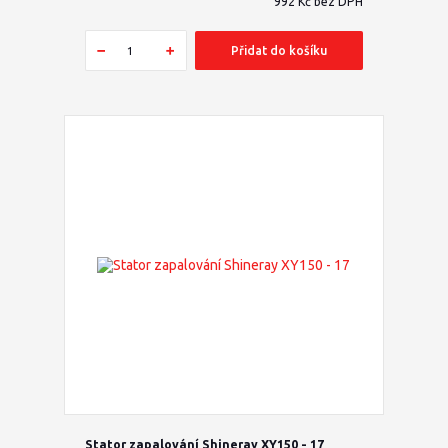
992 Kč
bez DPH
Přidat do košíku
Stator zapalování Shineray XY150 - 17