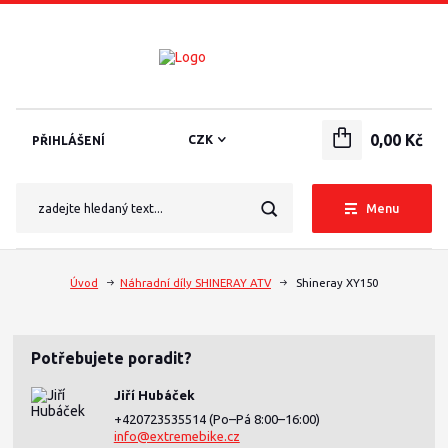
0,00 Kč
CZK
PŘIHLÁŠENÍ
Menu
Úvod
Náhradní díly SHINERAY ATV
Shineray XY150
Potřebujete poradit?
Jiří Hubáček
+420723535514
(Po–Pá 8:00–16:00)
info@extremebike.cz