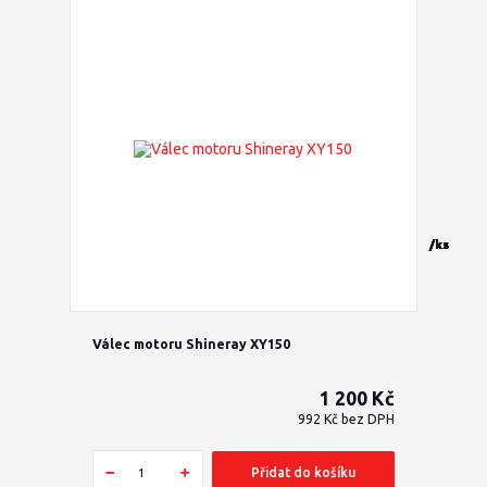
/
/
/
/
/
/
/
/
/
/
/
ks
ks
ks
ks
ks
ks
ks
ks
ks
ks
ks
Válec motoru Shineray XY150
1 200 Kč
992 Kč
bez DPH
Přidat do košíku