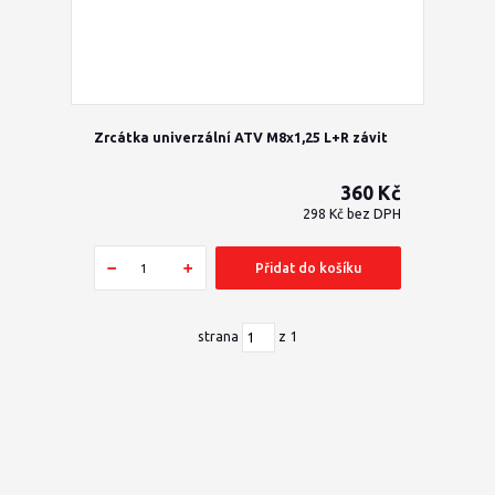
Zrcátka univerzální ATV M8x1,25 L+R závit
360 Kč
298 Kč
bez DPH
Přidat do košíku
strana
z 1