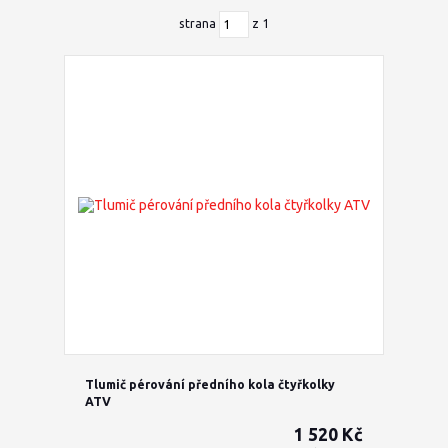
strana
z 1
Tlumič pérování předního kola čtyřkolky
ATV
1 520 Kč