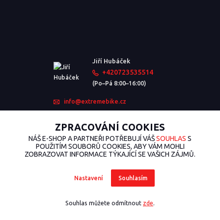
Jiří Hubáček
+420723535514
(Po–Pá 8:00–16:00)
info@extremebike.cz
ZPRACOVÁNÍ COOKIES
NÁŠ E-SHOP A PARTNEŘI POTŘEBUJÍ VÁŠ
SOUHLAS
S
POUŽITÍM SOUBORŮ COOKIES, ABY VÁM MOHLI
ZOBRAZOVAT INFORMACE TÝKAJÍCÍ SE VAŠICH ZÁJMŮ.
Nastavení
Souhlasím
2026 © ExtremeBike.cz – Všechna práva vyhrazena. Design od
EmpireDesign
nakódoval
OndřejDvořák.com
.
Souhlas můžete odmítnout
zde
.
Vytvořeno na
Eshop-rychle.cz