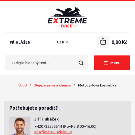
0,00 Kč
CZK
PŘIHLÁŠENÍ
Menu
Úvod
Oleje, maziva a chemie
Motocyklová kosmetika
Potřebujete poradit?
Jiří Hubáček
+420723535514
(Po–Pá 8:00–16:00)
info@extremebike.cz