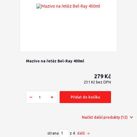
Mazivo na řetěz Bel-Ray 400ml
279 Kč
231 Kč
bez DPH
Přidat do košíku
Načíst další produkty (12)
strana
z 4
další