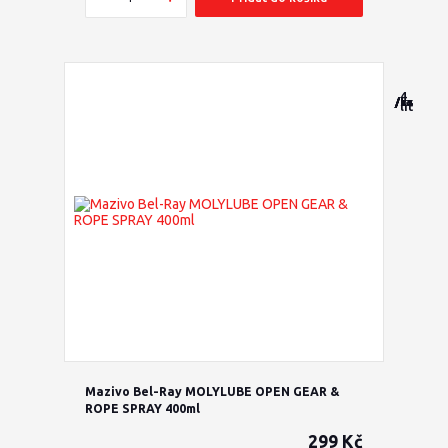
4
/
/
/
/
/
/
/
/
/
/
/
/
sada
sada
ks
ks
ks
ks
ks
ks
ks
ks
ks
litry
Mazivo Bel-Ray MOLYLUBE OPEN GEAR &
ROPE SPRAY 400ml
299 Kč