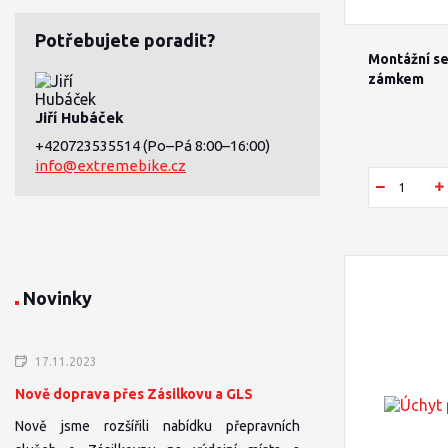
Potřebujete poradit?
Montážní s
zámkem
Jiří Hubáček
+420723535514
(Po–Pá 8:00–16:00)
info@extremebike.cz
Novinky
17.11.2023
Nově doprava přes Zásilkovu a GLS
Nově jsme rozšířili nabídku přepravních