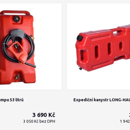
mpu 53 litrů
Expediční kanystr LONG-HA
3 690 Kč
3 050 Kč
bez DPH
1 94