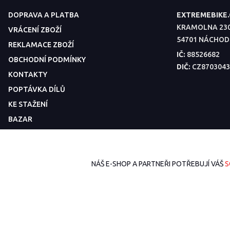
DOPRAVA A PLATBA
EXTREMEBIKE
KRAMOLNA 23
VRÁCENÍ ZBOŽÍ
54701 NÁCHOD
REKLAMACE ZBOŽÍ
IČ:
88526682
OBCHODNÍ PODMÍNKY
DIČ:
CZ8703043
KONTAKTY
POPTÁVKA DÍLŮ
KE STAŽENÍ
BAZAR
NÁŠ E-SHOP A PARTNEŘI POTŘEBUJÍ VÁŠ
S
2026 © ExtremeBike.cz – Všechna práva vyhrazena. Design od
EmpireDe