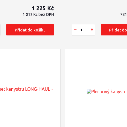
1 225 Kč
1 012 Kč
bez DPH
781
Přidat do košíku
Přidat do