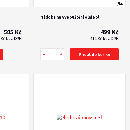
/
/
/
/
/
/
/
/
/
/
/
/
ks
ks
ks
ks
ks
ks
ks
ks
ks
ks
ks
ks
Nádoba na vypouštění oleje 5l
585 Kč
499 Kč
 Kč
bez DPH
412 Kč
bez DPH
Přidat do košíku