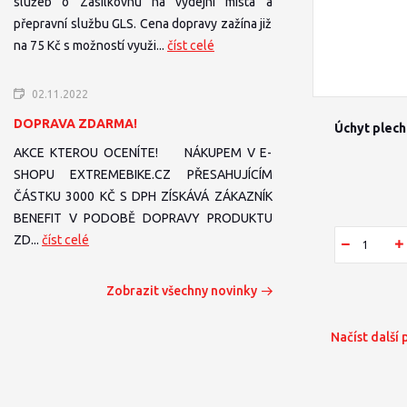
služeb o Zásilkovnu na výdejní místa a
přepravní službu GLS. Cena dopravy zažína již
na 75 Kč s možností využi...
číst celé
02.11.2022
DOPRAVA ZDARMA!
Úchyt plech
AKCE KTEROU OCENÍTE! NÁKUPEM V E-
SHOPU EXTREMEBIKE.CZ PŘESAHUJÍCÍM
ČÁSTKU 3000 KČ S DPH ZÍSKÁVÁ ZÁKAZNÍK
BENEFIT V PODOBĚ DOPRAVY PRODUKTU
ZD...
číst celé
Zobrazit všechny novinky
Načíst další