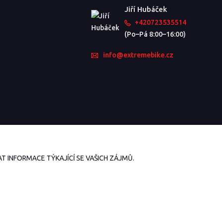
Jiří Hubáček
+420723535514
(Po–Pá 8:00–16:00)
info@extremebike.cz
 INFORMACE TÝKAJÍCÍ SE VAŠICH ZÁJMŮ.
Vytvořeno na
Eshop-rychle.cz