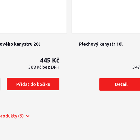
ového kanystru 20l
Plechový kanystr 10l
445 Kč
368 Kč
bez DPH
347
Přidat do košíku
Detail
 produkty (9)