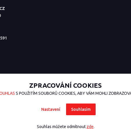
.CZ
0
591
ZPRACOVÁNÍ COOKIES
OUHLAS
S POUŽITÍM SOUBORŮ COOKIES, ABY VÁM MOHLI ZOBRAZOVAT
Nastavení
Souhlasím
Souhlas můžete odmítnout
zde
.
sign
nakódoval
OndřejDvořák.com
.