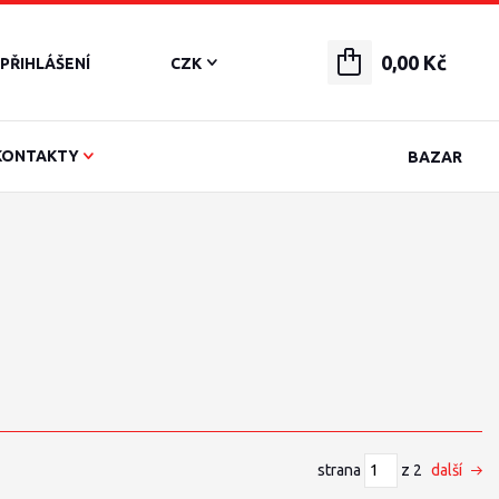
0,00 Kč
PŘIHLÁŠENÍ
CZK
KONTAKTY
BAZAR
strana
z 2
další