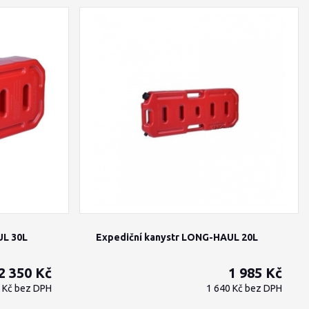
UL 30L
Expediční kanystr LONG-HAUL 20L
2 350 Kč
1 985 Kč
2 Kč
bez DPH
1 640 Kč
bez DPH