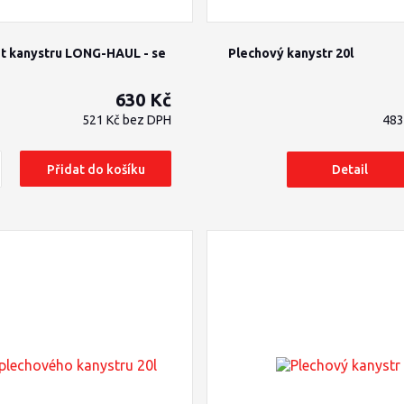
et kanystru LONG-HAUL - se
Plechový kanystr 20l
630 Kč
521 Kč
bez DPH
483
Přidat do košíku
Detail