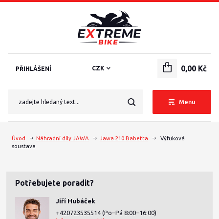
0,00 Kč
CZK
PŘIHLÁŠENÍ
Menu
Úvod
Náhradní díly JAWA
Jawa 210 Babetta
Výfuková
soustava
Potřebujete poradit?
Jiří Hubáček
+420723535514
(Po–Pá 8:00–16:00)