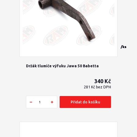
/
/
/
/
/
/
/
ks
ks
ks
ks
ks
ks
ks
Držák tlumiče výfuku Jawa 50 Babetta
340 Kč
281 Kč
bez DPH
Přidat do košíku