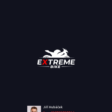
Jiří Hubáček