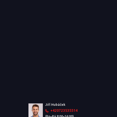
Jiří Hubáček
+420723535514
(Po–Pá 8:00–16:00)