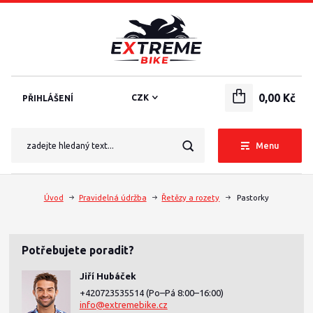
0,00 Kč
CZK
PŘIHLÁŠENÍ
Menu
Úvod
Pravidelná údržba
Řetězy a rozety
Pastorky
Potřebujete poradit?
Jiří Hubáček
+420723535514
(Po–Pá 8:00–16:00)
info@extremebike.cz