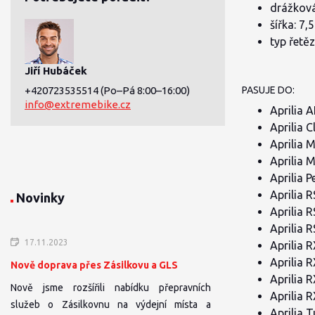
drážková
šířka: 7
typ řetěz
Jiří Hubáček
+420723535514
(Po–Pá 8:00–16:00)
PASUJE DO:
info@extremebike.cz
Aprilia 
Aprilia 
Aprilia 
Aprilia 
Aprilia 
Aprilia 
Novinky
Aprilia 
Aprilia 
17.11.2023
Aprilia 
Aprilia 
Nově doprava přes Zásilkovu a GLS
Aprilia 
Nově jsme rozšířili nabídku přepravních
Aprilia 
služeb o Zásilkovnu na výdejní místa a
Aprilia 