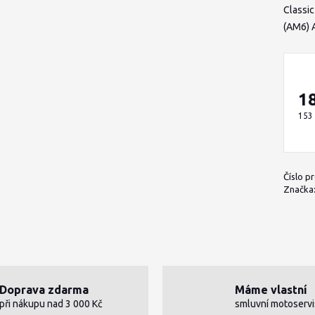
Classi
(AM6) A
1
153
Číslo p
Značka
Doprava zdarma
Máme vlastní
při nákupu nad 3 000 Kč
smluvní motoservi