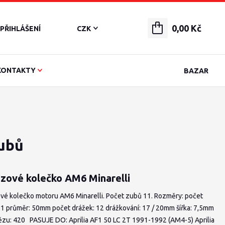
0,00 Kč
PŘIHLÁŠENÍ
CZK
KONTAKTY
BAZAR
zubů
zové kolečko AM6 Minarelli
vé kolečko motoru AM6 Minarelli. Počet zubů 11. Rozměry: počet
11 průměr: 50mm počet drážek: 12 drážkování: 17 / 20mm šířka: 7,5mm
tězu: 420 PASUJE DO: Aprilia AF1 50 LC 2T 1991-1992 (AM4-5) Aprilia