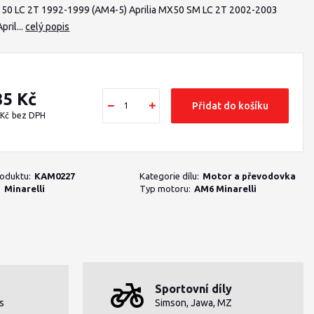
c 50 LC 2T 1992-1999 (AM4-5) Aprilia MX50 SM LC 2T 2002-2003
pril...
celý popis
85 Kč
Přidat do košíku
 Kč
bez DPH
roduktu:
KAM0227
Kategorie dílu:
Motor a převodovka
:
Minarelli
Typ motoru:
AM6 Minarelli
Sportovní díly
s
Simson, Jawa, MZ