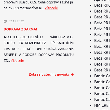
přepravní službu GLS. Cena dopravy zažína již
Beta RK6
na 75 Kč s možností využi...
číst celé
Beta RR 
Beta RR 
02.11.2022
Beta RR 
Beta RR 
DOPRAVA ZDARMA!
Beta RR 
AKCE KTEROU OCENÍTE! NÁKUPEM V E-
Beta RR 
SHOPU EXTREMEBIKE.CZ PŘESAHUJÍCÍM
Beta RR 
ČÁSTKU 3000 KČ S DPH ZÍSKÁVÁ ZÁKAZNÍK
Beta RR 
BENEFIT V PODOBĚ DOPRAVY PRODUKTU
Beta RR 
ZD...
číst celé
Beta RR 
Beta RR 
Zobrazit všechny novinky
Fantic C
Fantic C
Fantic C
Fantic C
Fantic C
HM CRE B