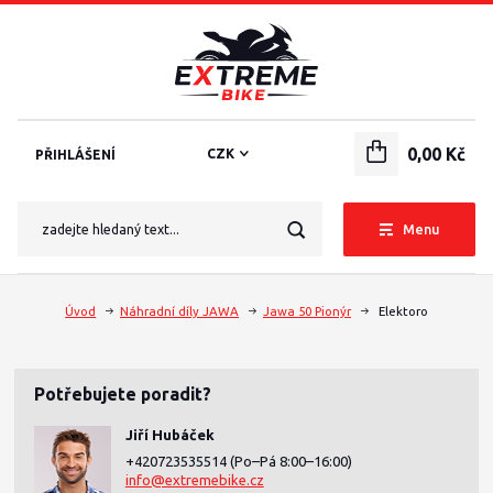
0,00 Kč
CZK
PŘIHLÁŠENÍ
Menu
Úvod
Náhradní díly JAWA
Jawa 50 Pionýr
Elektoro
Potřebujete poradit?
Jiří Hubáček
+420723535514
(Po–Pá 8:00–16:00)
info@extremebike.cz