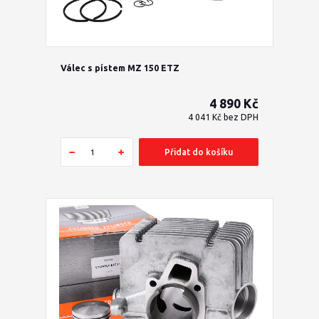
Válec s pístem MZ 150 ETZ
4 890 Kč
4 041 Kč
bez DPH
Přidat do košíku