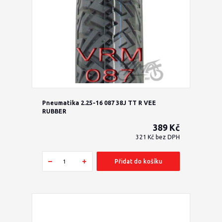
Pneumatika 2.25-16 087 38J TT R VEE
RUBBER
389 Kč
321 Kč
bez DPH
Přidat do košíku