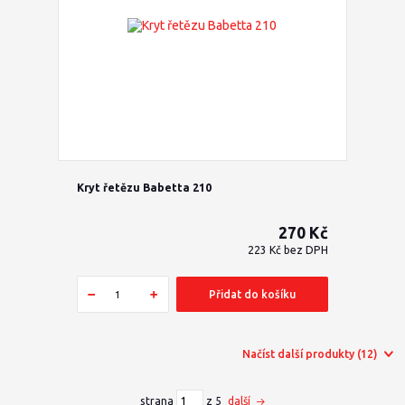
Kryt řetězu Babetta 210
270 Kč
223 Kč
bez DPH
Přidat do košíku
Načíst další produkty (12)
strana
z 5
další