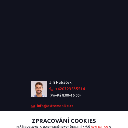
Jiří Hubáček
+420723535514
(Po–Pá 8:00–16:00)
info@extremebike.cz
ZPRACOVÁNÍ COOKIES
NÁŠ E-SHOP A PARTNEŘI POTŘEBUJÍ VÁŠ
SOUHLAS
S