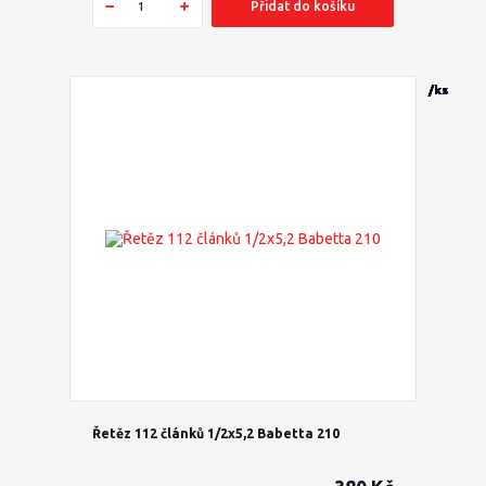
Přidat do košíku
/
/
/
/
/
/
/
/
/
/
/
/
ks
ks
ks
ks
ks
ks
ks
ks
ks
ks
ks
ks
Řetěz 112 článků 1/2x5,2 Babetta 210