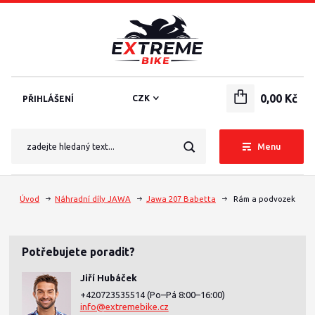
0,00 Kč
CZK
PŘIHLÁŠENÍ
Menu
Úvod
Náhradní díly JAWA
Jawa 207 Babetta
Rám a podvozek
Potřebujete poradit?
Jiří Hubáček
+420723535514
(Po–Pá 8:00–16:00)
info@extremebike.cz