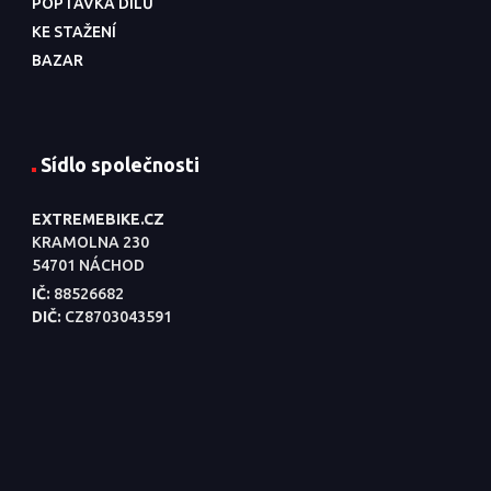
POPTÁVKA DÍLŮ
KE STAŽENÍ
BAZAR
Sídlo společnosti
EXTREMEBIKE.CZ
KRAMOLNA 230
54701 NÁCHOD
IČ:
88526682
DIČ:
CZ8703043591