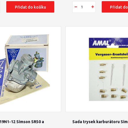
Přidat do košíku
Přidat do
19N1-12 Simson SR50 a
Sada trysek karburátoru Si