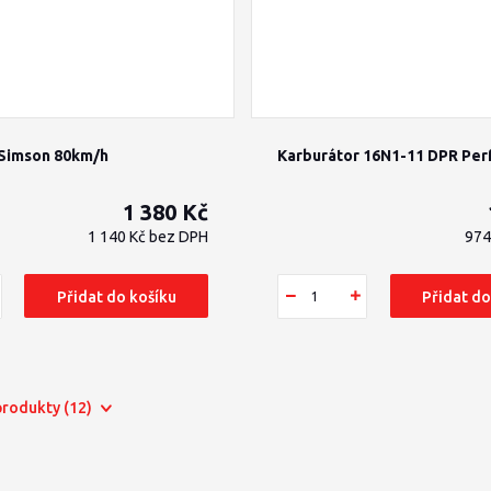
Simson 80km/h
Karburátor 16N1-11 DPR Pe
1 380 Kč
1 140 Kč
bez DPH
974
Přidat do košíku
Přidat do
 produkty (12)