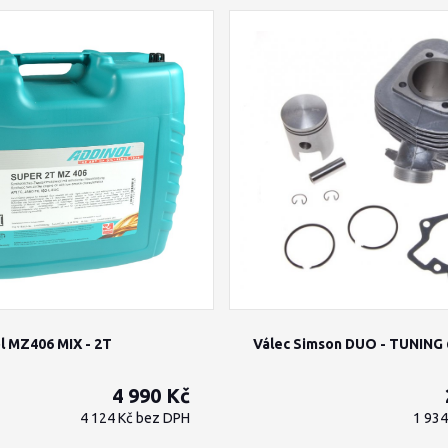
l MZ406 MIX - 2T
Válec Simson DUO - TUNING
4 990 Kč
4 124 Kč
bez DPH
1 93