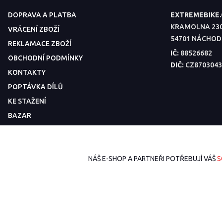
DOPRAVA A PLATBA
EXTREMEBIKE
KRAMOLNA 23
VRÁCENÍ ZBOŽÍ
54701 NÁCHOD
REKLAMACE ZBOŽÍ
IČ:
88526682
OBCHODNÍ PODMÍNKY
DIČ:
CZ8703043
KONTAKTY
POPTÁVKA DÍLŮ
KE STAŽENÍ
BAZAR
NÁŠ E-SHOP A PARTNEŘI POTŘEBUJÍ VÁŠ
S
2026 © ExtremeBike.cz – Všechna práva vyhrazena. Design od
EmpireDe