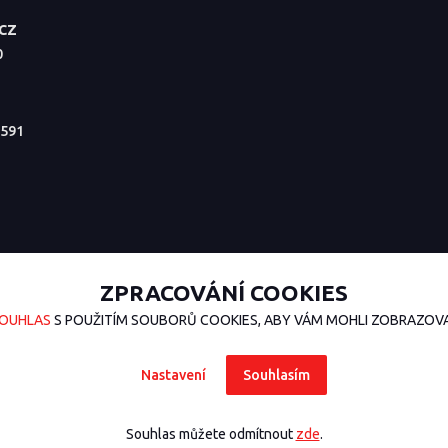
.CZ
0
591
ZPRACOVÁNÍ COOKIES
OUHLAS
S POUŽITÍM SOUBORŮ COOKIES, ABY VÁM MOHLI ZOBRAZOVAT
Nastavení
Souhlasím
Souhlas můžete odmítnout
zde
.
sign
nakódoval
OndřejDvořák.com
.