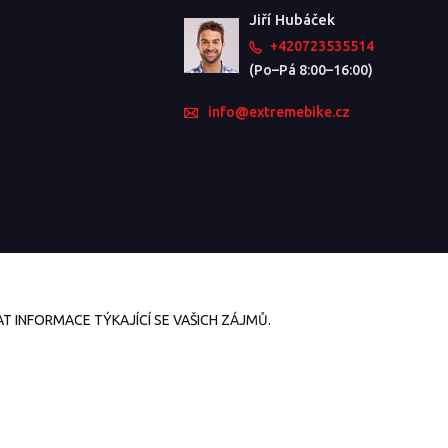
Jiří Hubáček
+420723535514
(Po–Pá 8:00–16:00)
info@extremebike.cz
 INFORMACE TÝKAJÍCÍ SE VAŠICH ZÁJMŮ.
Vytvořeno na
Eshop-rychle.cz