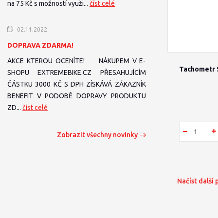
na 75 Kč s možností využi...
číst celé
02.11.2022
DOPRAVA ZDARMA!
AKCE KTEROU OCENÍTE! NÁKUPEM V E-
Tachometr 
SHOPU EXTREMEBIKE.CZ PŘESAHUJÍCÍM
ČÁSTKU 3000 KČ S DPH ZÍSKÁVÁ ZÁKAZNÍK
BENEFIT V PODOBĚ DOPRAVY PRODUKTU
ZD...
číst celé
Zobrazit všechny novinky
Načíst další