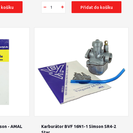
 košíku
Přidat do košíku
mson - AMAL
Karburátor BVF 16N1-1 Simson SR4-2
Star