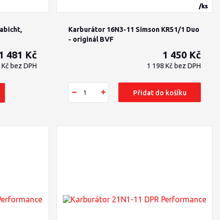
/
/
/
/
/
/
/
/
/
/
/
/
ks
ks
ks
ks
sada
ks
ks
ks
ks
ks
ks
ks
abicht,
Karburátor 16N3-11 Simson KR51/1 Duo
- originál BVF
1 481 Kč
1 450 Kč
4 Kč
bez DPH
1 198 Kč
bez DPH
Přidat do košíku