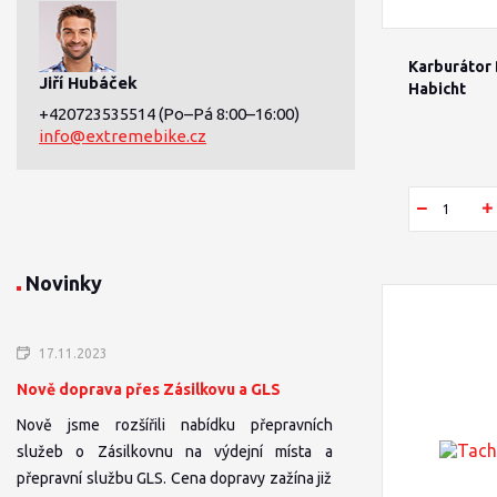
Karburátor
Jiří Hubáček
Habicht
+420723535514
(Po–Pá 8:00–16:00)
info@extremebike.cz
Novinky
17.11.2023
Nově doprava přes Zásilkovu a GLS
Nově jsme rozšířili nabídku přepravních
služeb o Zásilkovnu na výdejní místa a
přepravní službu GLS. Cena dopravy zažína již