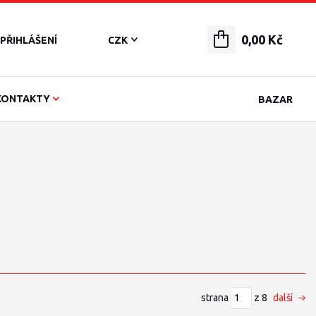
0,00 Kč
PŘIHLÁŠENÍ
CZK
KONTAKTY
BAZAR
strana
z 8
další