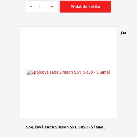
Přidat do košíku
/
/
/
/
/
/
/
/
/
/
/
/
ks
ks
ks
ks
ks
ks
ks
ks
ks
sada
ks
ks
Spojková sada Simson S51, SR50 - 5 lamel