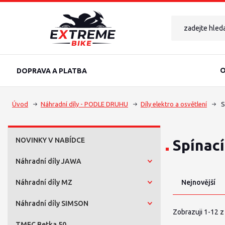
O
DOPRAVA A PLATBA
Úvod
Náhradní díly - PODLE DRUHU
Díly elektro a osvětlení
S
NOVINKY V NABÍDCE
Spínací
Náhradní díly JAWA
Náhradní díly MZ
Nejnovější
Náhradní díly SIMSON
Zobrazuji 1-12 z
TMEC Betka 50