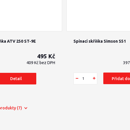
íňka ATV 250 ST-9E
Spínací skříňka Simson S51
495 Kč
409 Kč
bez DPH
397
Detail
Přidat do
 produkty (7)