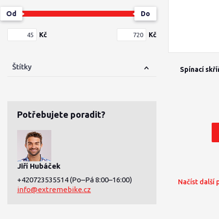
Od
Do
Kč
Kč
Štítky
Spínací skř
Potřebujete poradit?
Jiří Hubáček
+420723535514
(Po–Pá 8:00–16:00)
Načíst další
info@extremebike.cz