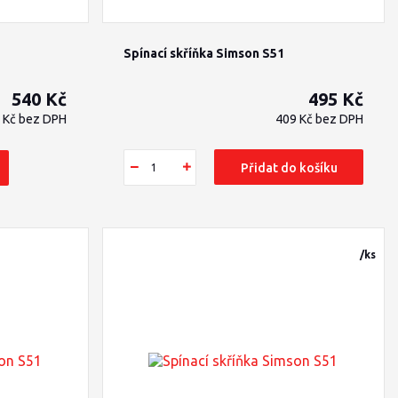
Spínací skříňka Simson S51
540 Kč
495 Kč
 Kč
bez DPH
409 Kč
bez DPH
Přidat do košíku
/
/
/
/
/
/
/
/
/
/
/
/
ks
ks
ks
ks
ks
ks
ks
ks
ks
ks
ks
ks