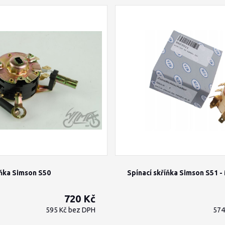
íňka Simson S50
Spínací skříňka Simson S51 
720 Kč
595 Kč
bez DPH
574