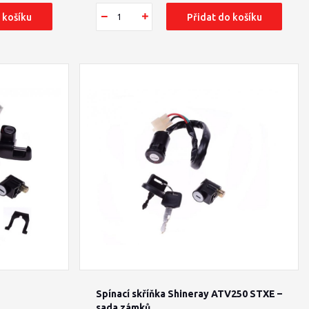
 košíku
Přidat do košíku
Spínací skříňka Shineray ATV250 STXE –
sada zámků