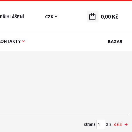
0,00 Kč
PŘIHLÁŠENÍ
CZK
KONTAKTY
BAZAR
strana
z 2
další