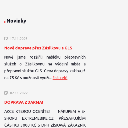
Novinky
17.11.2023
Nově doprava přes Zásilkovu a GLS
Nově jsme rozšířili nabídku přepravních
služeb o Zásilkovnu na výdejní místa a
přepravní službu GLS. Cena dopravy zažína již
na 75 Kč s možností využi...
číst celé
02.11.2022
DOPRAVA ZDARMA!
AKCE KTEROU OCENÍTE! NÁKUPEM V E-
SHOPU EXTREMEBIKE.CZ PŘESAHUJÍCÍM
ČÁSTKU 3000 KČ S DPH ZÍSKÁVÁ ZÁKAZNÍK