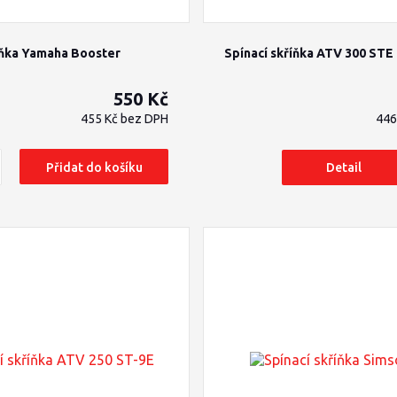
íňka Yamaha Booster
Spínací skříňka ATV 300 STE
550 Kč
455 Kč
bez DPH
446
Přidat do košíku
Detail