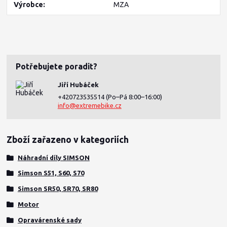
Výrobce
MZA
Potřebujete poradit?
Jiří Hubáček
+420723535514
(Po–Pá 8:00–16:00)
info@extremebike.cz
Zboží zařazeno v kategoriích
Náhradní díly SIMSON
Simson S51, S60, S70
Simson SR50, SR70, SR80
Motor
Opravárenské sady