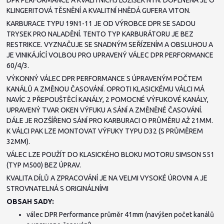
DPR PERFORMANCE A KVALITNÍCHJ LOŽISEK NTN. DOPLNĚNA JE O
KLINGERITOVÁ TĚSNĚNÍ A KVALITNÍ HNĚDÁ GUFERA VITON.
KARBURACE TYPU 19N1-11 JE OD VÝROBCE DPR SE SADOU
TRYSEK PRO NALADĚNÍ. TENTO TYP KARBURÁTORU JE BEZ
RESTRIKCE. VYZNAČUJE SE SNADNÝM SEŘÍZENÍM A OBSLUHOU A
JE VINIKÁJÍCÍ VOLBOU PRO UPRAVENÝ VÁLEC DPR PERFORMANCE
60/4/3.
VÝKONNÝ VÁLEC DPR PERFORMANCE S ÚPRAVENÝM POČTEM
KANÁLŮ A ZMĚNOU ČASOVÁNÍ. OPROTI KLASICKÉMU VÁLCI MÁ
NAVÍC 2 PŘEPOUŠTĚCÍ KANÁLY, 2 POMOCNÉ VÝFUKOVÉ KANÁLY,
UPRAVENÝ TVAR OKEN VÝFUKU A SÁNÍ A ZMĚNĚNÉ ČASOVÁNÍ.
DÁLE JE ROZŠÍŘENO SÁNÍ PRO KARBURACI O PRŮMĚRU AŽ 21MM.
K VÁLCI PAK LZE MONTOVAT VÝFUKY TYPU D32 (S PRŮMĚREM
32MM).
VÁLEC LZE POUŽÍT DO KLASICKÉHO BLOKU MOTORU SIMSON S51
(TYP M500) BEZ ÚPRAV.
KVALITA DÍLŮ A ZPRACOVÁNÍ JE NA VELMI VYSOKÉ ÚROVNI A JE
STROVNATELNÁ S ORIGINÁLNÍMI
OBSAH SADY:
válec DPR Performance průměr 41mm (navýšen počet kanálů