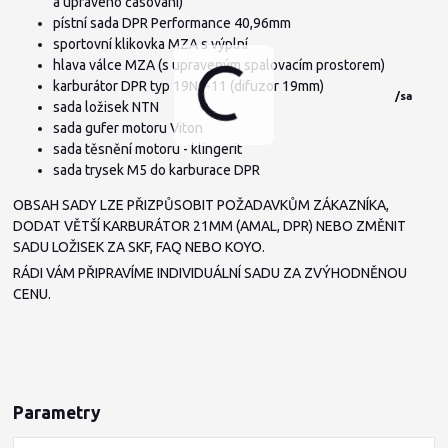
a upraveno časování)
pístní sada DPR Performance 40,96mm
sportovní klikovka MZA s výplní
hlava válce MZA (s upraveným spalovacím prostorem)
karburátor DPR typ 19N1-11 (difuzor 19mm)
/
sada
sada ložisek NTN
sada gufer motoru Viton
sada těsnění motoru - klingerit
sada trysek M5 do karburace DPR
OBSAH SADY LZE PŘIZPŮSOBIT POŽADAVKŮM ZÁKAZNÍKA,
DODAT VĚTŠÍ KARBURÁTOR 21MM (AMAL, DPR) NEBO ZMĚNIT
SADU LOŽISEK ZA SKF, FAQ NEBO KOYO.
RÁDI VÁM PŘIPRAVÍME INDIVIDUÁLNÍ SADU ZA ZVÝHODNĚNOU
CENU.
Parametry