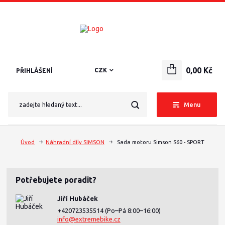
0,00 Kč
CZK
PŘIHLÁŠENÍ
Menu
Úvod
Náhradní díly SIMSON
Sada motoru Simson S60 - SPORT
Potřebujete poradit?
Jiří Hubáček
+420723535514
(Po–Pá 8:00–16:00)
info@extremebike.cz