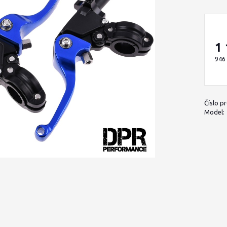
1
946
Číslo p
Model: