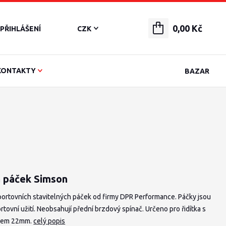
0,00 Kč
PŘIHLÁŠENÍ
CZK
KONTAKTY
BAZAR
 páček Simson
portovních stavitelných páček od firmy DPR Performance. Páčky jsou
rtovní užití. Neobsahují přední brzdový spínač. Určeno pro řidítka s
rem 22mm.
celý popis