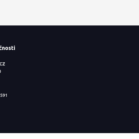
čnosti
.CZ
0
591