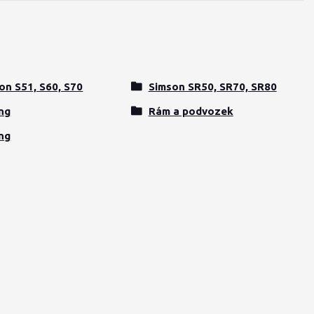
on S51, S60, S70
Simson SR50, SR70, SR80
ng
Rám a podvozek
ng