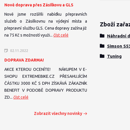
Nově doprava přes Zásilkovu a GLS
Nově jsme rozšířili nabídku přepravních
služeb o Zásilkovnu na výdejní místa a
Zboží zařa
přepravní službu GLS. Cena dopravy zažína již
na 75 Kč s možností využi...
číst celé
Náhradní d
Simson S5
02.11.2022
Tuning
DOPRAVA ZDARMA!
AKCE KTEROU OCENÍTE! NÁKUPEM V E-
SHOPU EXTREMEBIKE.CZ PŘESAHUJÍCÍM
ČÁSTKU 3000 KČ S DPH ZÍSKÁVÁ ZÁKAZNÍK
BENEFIT V PODOBĚ DOPRAVY PRODUKTU
ZD...
číst celé
Zobrazit všechny novinky