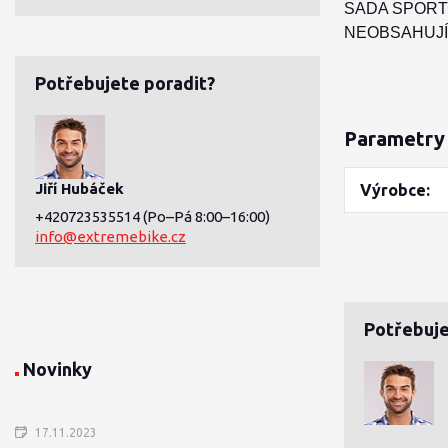
SADA SPORT
NEOBSAHUJÍ
Potřebujete poradit?
Parametry
Jiří Hubáček
Výrobce
+420723535514
(Po–Pá 8:00–16:00)
info@extremebike.cz
Potřebuje
Novinky
17.11.2023