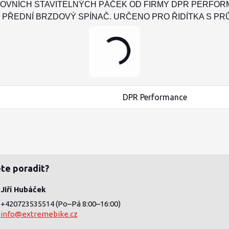
OVNÍCH STAVITELNÝCH PÁČEK OD FIRMY DPR PERFORM
 PŘEDNÍ BRZDOVÝ SPÍNAČ. URČENO PRO ŘIDÍTKA S P
DPR Performance
te poradit?
Jiří Hubáček
+420723535514
(Po–Pá 8:00–16:00)
info@extremebike.cz