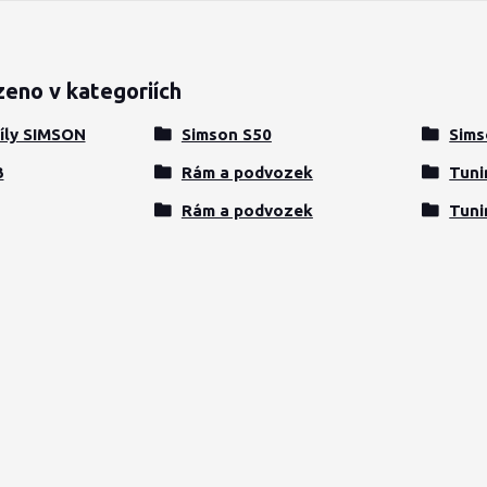
zeno v kategoriích
íly SIMSON
Simson S50
Sims
3
Rám a podvozek
Tuni
Rám a podvozek
Tuni