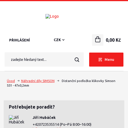
0,00 Kč
CZK
PŘIHLÁŠENÍ
Menu
Úvod
Náhradní díly SIMSON
Distanční podložka klikovky Simson
S51 - 47x0,2mm
Potřebujete poradit?
Jiří Hubáček
+420723535514
(Po–Pá 8:00–16:00)