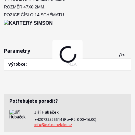
ROZMĚR 47X0,2MM.
POZICE ČÍSLO 14 SCHÉMATU.
Parametry
/
ks
Výrobce
MZA
Potřebujete poradit?
Jiří Hubáček
+420723535514
(Po–Pá 8:00–16:00)
info@extremebike.cz