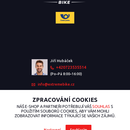
Jiří Hubáček
+420723535514
(Po–Pá 8:00–16:00)
info@extremebike.cz
ZPRACOVÁNÍ COOKIES
NÁŠ E-SHOP A PARTNEŘI POTŘEBUJÍ VÁŠ
SOUHLAS
S
POUŽITÍM SOUBORŮ COOKIES, ABY VÁM MOHLI
ZOBRAZOVAT INFORMACE TÝKAJÍCÍ SE VAŠICH ZÁJMŮ.
Nastavení
Souhlasím