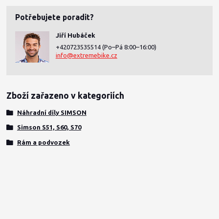
Potřebujete poradit?
Jiří Hubáček
+420723535514
(Po–Pá 8:00–16:00)
info@extremebike.cz
Zboží zařazeno v kategoriích
Náhradní díly SIMSON
Simson S51, S60, S70
Rám a podvozek