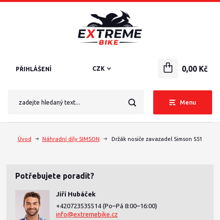
0,00 Kč
CZK
PŘIHLÁŠENÍ
Menu
Úvod
Náhradní díly SIMSON
Držák nosiče zavazadel Simson S51
Potřebujete poradit?
Jiří Hubáček
+420723535514
(Po–Pá 8:00–16:00)
info@extremebike.cz