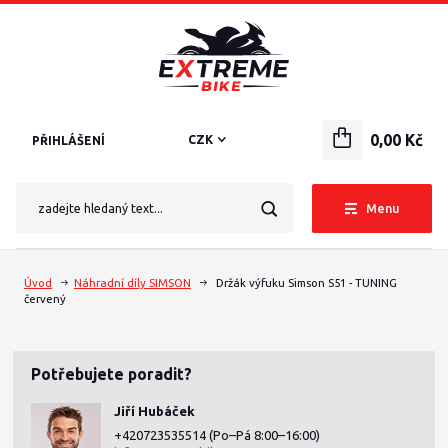
0,00 Kč
CZK
PŘIHLÁŠENÍ
Menu
Úvod
Náhradní díly SIMSON
Držák výfuku Simson S51 - TUNING
červený
Potřebujete poradit?
Jiří Hubáček
+420723535514
(Po–Pá 8:00–16:00)