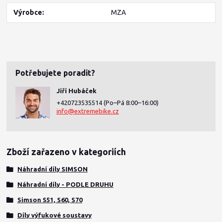
Výrobce
MZA
Potřebujete poradit?
Jiří Hubáček
+420723535514
(Po–Pá 8:00–16:00)
info@extremebike.cz
Zboží zařazeno v kategoriích
Náhradní díly SIMSON
Náhradní díly - PODLE DRUHU
Simson S51, S60, S70
Díly výfukové soustavy