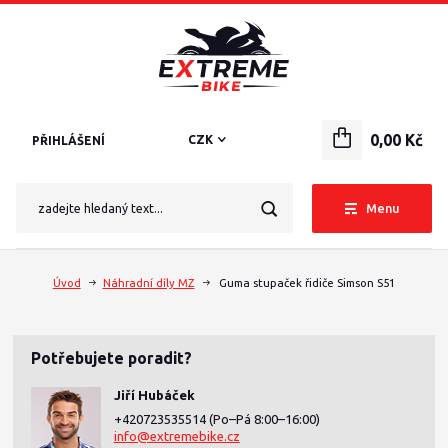
0,00 Kč
CZK
PŘIHLÁŠENÍ
Menu
Úvod
Náhradní díly MZ
Guma stupaček řidiče Simson S51
Potřebujete poradit?
Jiří Hubáček
+420723535514
(Po–Pá 8:00–16:00)
info@extremebike.cz