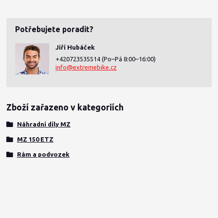
Potřebujete poradit?
Jiří Hubáček
+420723535514
(Po–Pá 8:00–16:00)
info@extremebike.cz
Zboží zařazeno v kategoriích
Náhradní díly MZ
MZ 150 ETZ
Rám a podvozek