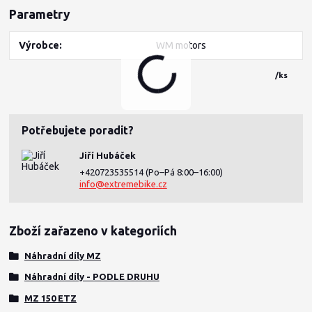
Parametry
Výrobce
WM motors
/
ks
Potřebujete poradit?
Jiří Hubáček
+420723535514
(Po–Pá 8:00–16:00)
info@extremebike.cz
Zboží zařazeno v kategoriích
Náhradní díly MZ
Náhradní díly - PODLE DRUHU
MZ 150 ETZ