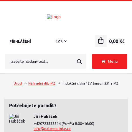
0,00 Kč
CZK
PŘIHLÁŠENÍ
Menu
Úvod
Náhradní díly MZ
Indukční cívka 12V Simson S51 a MZ
Potřebujete poradit?
Jiří Hubáček
+420723535514
(Po–Pá 8:00–16:00)
info@extremebike.cz