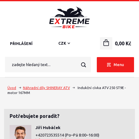
0,00 Kč
CZK
PŘIHLÁŠENÍ
Menu
Úvod
Náhradní díly SHINERAY ATV
Indukční cívka ATV 250 ST9E -
motor 167MM
Potřebujete poradit?
Jiří Hubáček
+420723535514
(Po–Pá 8:00–16:00)