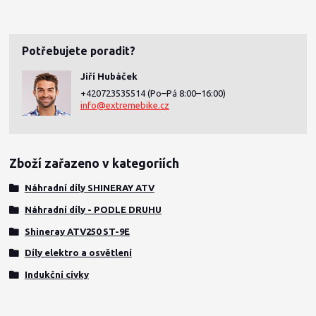
Potřebujete poradit?
Jiří Hubáček
+420723535514
(Po–Pá 8:00–16:00)
info@extremebike.cz
Zboží zařazeno v kategoriích
Náhradní díly SHINERAY ATV
Náhradní díly - PODLE DRUHU
Shineray ATV250 ST-9E
Díly elektro a osvětlení
Indukční cívky