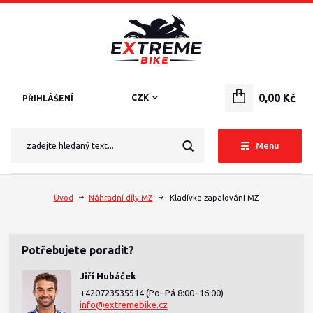
0,00 Kč
CZK
PŘIHLÁŠENÍ
Menu
Úvod
Náhradní díly MZ
Kladívka zapalování MZ
Potřebujete poradit?
Jiří Hubáček
+420723535514
(Po–Pá 8:00–16:00)
info@extremebike.cz