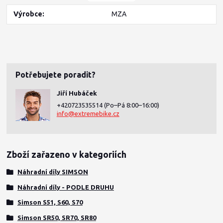
Výrobce
MZA
Potřebujete poradit?
Jiří Hubáček
+420723535514
(Po–Pá 8:00–16:00)
info@extremebike.cz
Zboží zařazeno v kategoriích
Náhradní díly SIMSON
Náhradní díly - PODLE DRUHU
Simson S51, S60, S70
Simson SR50, SR70, SR80