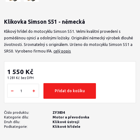
Klikovka Simson S51 - německá
Klikový hřídel do motocyklu Simson S51. Velmi kvalitní provedení s
poměděnou ojnicí a odolnými ložisky. Originální německý výrobek dlouhé
životnosti. Srovnatelný s originálem. Určeno do motocyklu Simson S51 a
SR50. Vyrobeno firmou IFA.
celý popis
1 550 Kč
1 281 Kč
bez DPH
Přidat do košíku
Číslo produktu:
ZF3834
Kategorie dílu:
Motor a převodovka
Druh dílu:
Klikové ústrojí
Podkategorie:
Klikové hřídele