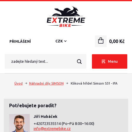
0,00 Kč
CZK
PŘIHLÁŠENÍ
Menu
Úvod
Náhradní díly SIMSON
Kliková hřídel Simson S51 - IFA
Potřebujete poradit?
Jiří Hubáček
+420723535514
(Po–Pá 8:00–16:00)
info@extremebike.cz