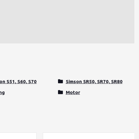
on S51, S60, S70
Simson SR50, SR70, SR80
ng
Motor