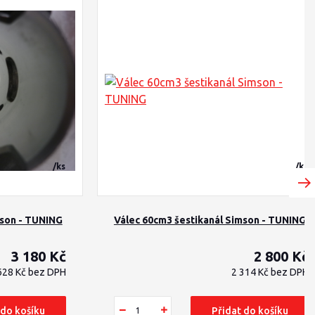
/
ks
/
ks
mson - TUNING
Válec 60cm3 šestikanál Simson - TUNING
3 180 Kč
2 800 Kč
628 Kč
bez DPH
2 314 Kč
bez DPH
 do košíku
Přidat do košíku