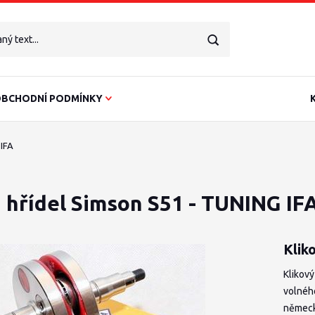
BCHODNÍ PODMÍNKY
 IFA
 hřídel Simson S51 - TUNING IF
Klik
Klikový
volného
německ