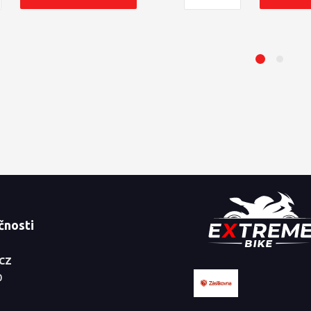
čnosti
.CZ
0