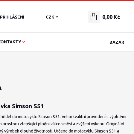
0,00 Kč
PŘIHLÁŠENÍ
CZK
KONTAKTY
BAZAR
A
ovka Simson S51
 hřídel do motocyklu Simson S51. Velmi kvalitní provedení s výplněmi
 prostoru zlepšující plnění válce směsí a zvýšení výkonu. Originální
ý výrobek dlouhé životnosti. Určeno do motocyklu Simson S51 a