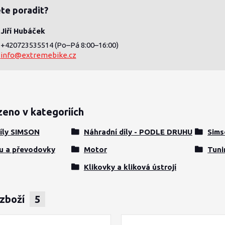
te poradit?
Jiří Hubáček
+420723535514
(Po–Pá 8:00–16:00)
info@extremebike.cz
zeno v kategoriích
íly SIMSON
Náhradní díly - PODLE DRUHU
Sims
u a převodovky
Motor
Tuni
Klikovky a kliková ústrojí
 zboží
5