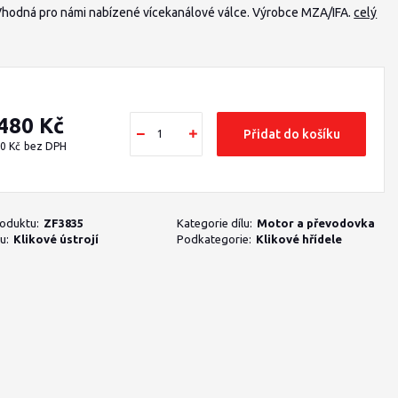
Vhodná pro námi nabízené vícekanálové válce. Výrobce MZA/IFA.
celý
 480 Kč
Přidat do košíku
0 Kč
bez DPH
roduktu:
ZF3835
Kategorie dílu:
Motor a převodovka
u:
Klikové ústrojí
Podkategorie:
Klikové hřídele