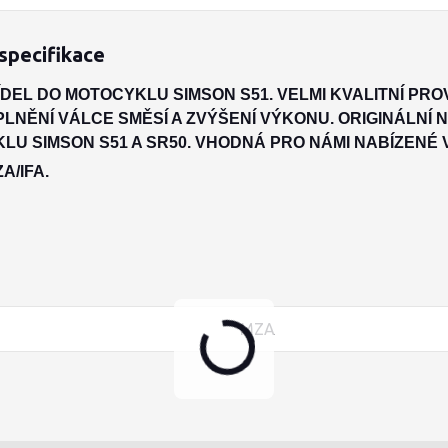
specifikace
ÍDEL DO MOTOCYKLU SIMSON S51. VELMI KVALITNÍ PR
 PLNĚNÍ VÁLCE SMĚSÍ A ZVÝŠENÍ VÝKONU. ORIGINÁLN
LU SIMSON S51 A SR50. VHODNÁ PRO NÁMI NABÍZENÉ
A/IFA.
MZA