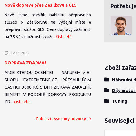
Nově doprava přes Zásilkovu a GLS
Potřebuje
Nově jsme rozšířili nabídku přepravních
služeb o Zásilkovnu na výdejní místa a
přepravní službu GLS. Cena dopravy zažína již
na 75 Kč s možností využi...
číst celé
02.11.2022
DOPRAVA ZDARMA!
Zboží zařa
AKCE KTEROU OCENÍTE! NÁKUPEM V E-
Náhradní d
SHOPU EXTREMEBIKE.CZ PŘESAHUJÍCÍM
ČÁSTKU 3000 KČ S DPH ZÍSKÁVÁ ZÁKAZNÍK
Díly motor
BENEFIT V PODOBĚ DOPRAVY PRODUKTU
Tuning
ZD...
číst celé
Zobrazit všechny novinky
Související