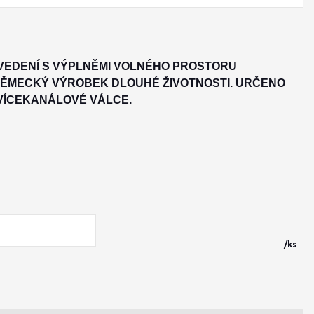
OVEDENÍ S VÝPLNĚMI VOLNÉHO PROSTORU
Í NĚMECKÝ VÝROBEK DLOUHÉ ŽIVOTNOSTI. URČENO
 VÍCEKANÁLOVÉ VÁLCE.
/
ks