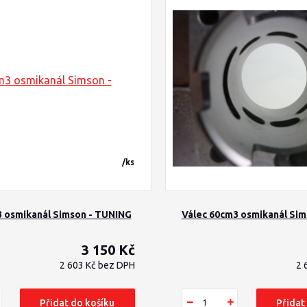
/
ks
3 osmikanál Simson - TUNING
Válec 60cm3 osmikanál Si
3 150 Kč
2 603 Kč
bez DPH
2 
Přidat do košíku
Přidat