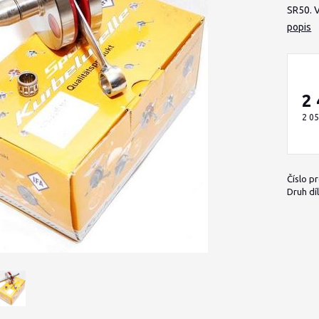
SR50. 
popis
2
2 05
Číslo p
Druh díl