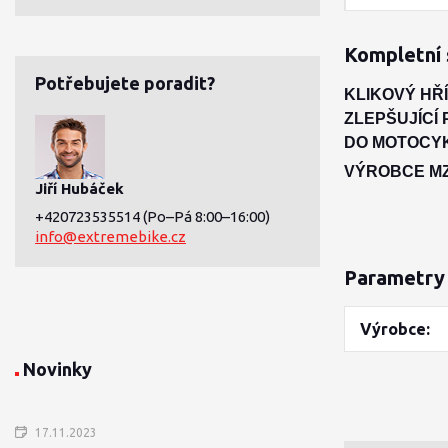
Kompletní 
Potřebujete poradit?
KLIKOVÝ HŘ
ZLEPŠUJÍCÍ
DO MOTOCYK
VÝROBCE MZ
Jiří Hubáček
+420723535514
(Po–Pá 8:00–16:00)
info@extremebike.cz
Parametry
Výrobce
Novinky
17.11.2023