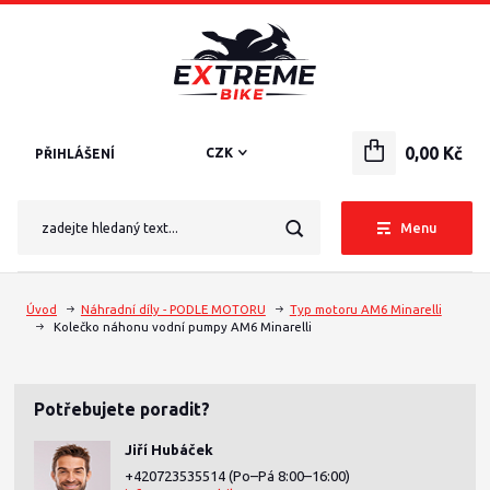
0,00 Kč
CZK
PŘIHLÁŠENÍ
Menu
Úvod
Náhradní díly - PODLE MOTORU
Typ motoru AM6 Minarelli
Kolečko náhonu vodní pumpy AM6 Minarelli
Potřebujete poradit?
Jiří Hubáček
+420723535514
(Po–Pá 8:00–16:00)