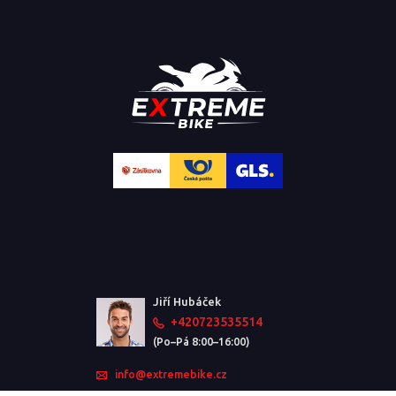
Jiří Hubáček
+420723535514
(Po–Pá 8:00–16:00)
info@extremebike.cz