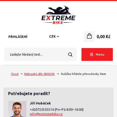
0,00 Kč
CZK
PŘIHLÁŠENÍ
Menu
Úvod
Náhradní díly SIMSON
Kulička hřídele převodovky 3mm
Potřebujete poradit?
Jiří Hubáček
+420723535514
(Po–Pá 8:00–16:00)
info@extremebike.cz