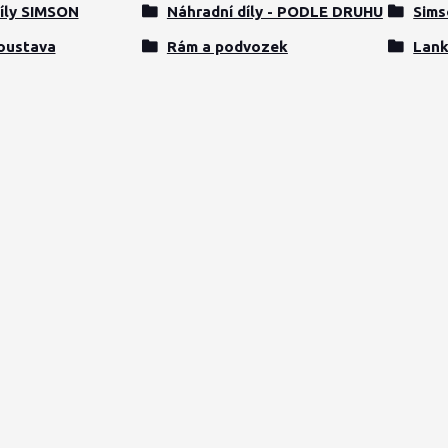
íly SIMSON
Náhradní díly - PODLE DRUHU
Sims
oustava
Rám a podvozek
Lank