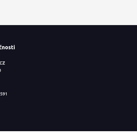
čnosti
.CZ
0
591