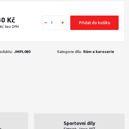
30 Kč
Přidat do košíku
 Kč
bez DPH
roduktu:
JMPL080
Kategorie dílu:
Rám a karoserie
Sportovní díly
s
Simson, Jawa, MZ