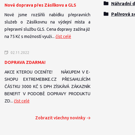
Náhradní d
Nově doprava přes Zásilkovu a GLS
Palivová s
Nově jsme rozšířili nabídku přepravních
služeb o Zásilkovnu na výdejní místa a
přepravní službu GLS. Cena dopravy zažína již
na 75 Kč s možností využi...
číst celé
02.11.2022
DOPRAVA ZDARMA!
AKCE KTEROU OCENÍTE! NÁKUPEM V E-
SHOPU EXTREMEBIKE.CZ PŘESAHUJÍCÍM
ČÁSTKU 3000 KČ S DPH ZÍSKÁVÁ ZÁKAZNÍK
BENEFIT V PODOBĚ DOPRAVY PRODUKTU
ZD...
číst celé
Zobrazit všechny novinky