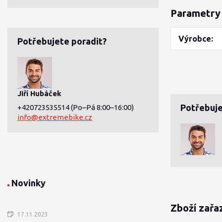
Parametry
Výrobce
Potřebujete poradit?
Jiří Hubáček
Potřebuje
+420723535514
(Po–Pá 8:00–16:00)
info@extremebike.cz
Novinky
Zboží zařa
17.11.2023