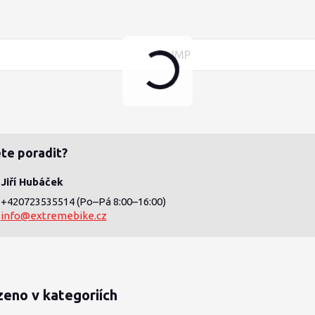
JMP
te poradit?
Jiří Hubáček
+420723535514
(Po–Pá 8:00–16:00)
info@extremebike.cz
zeno v kategoriích