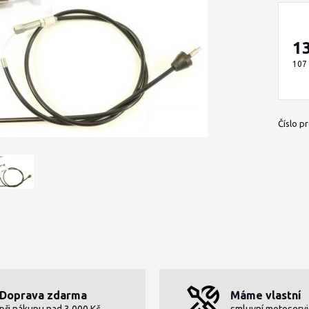
1
107
Číslo p
Doprava zdarma
Máme vlastní
při nákupu nad 3 000 Kč
smluvní motoservi