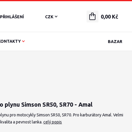
0,00 Kč
PŘIHLÁŠENÍ
CZK
KONTAKTY
BAZAR
o plynu Simson SR50, SR70 - Amal
plynu pro motocykly Simson SR50, SR70. Pro karburátory Amal. Velmi
kvalita a pevnost lanka.
celý popis