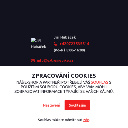
Jiří Hubáček
+420723535514
(Po–Pá 8:00–16:00)
info@extremebike.cz
ZPRACOVÁNÍ COOKIES
NÁŠ E-SHOP A PARTNEŘI POTŘEBUJÍ VÁŠ
SOUHLAS
S
POUŽITÍM SOUBORŮ COOKIES, ABY VÁM MOHLI
ZOBRAZOVAT INFORMACE TÝKAJÍCÍ SE VAŠICH ZÁJMŮ.
Nastavení
Souhlasím
2026 © ExtremeBike.cz – Všechna práva vyhrazena. Design od
EmpireDesign
nakódoval
OndřejDvořák.com
.
Souhlas můžete odmítnout
zde
.
Vytvořeno na
Eshop-rychle.cz