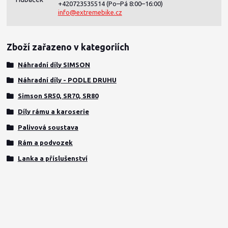
+420723535514
(Po–Pá 8:00–16:00)
info@extremebike.cz
Zboží zařazeno v kategoriích
Náhradní díly SIMSON
Náhradní díly - PODLE DRUHU
Simson SR50, SR70, SR80
Díly rámu a karoserie
Palivová soustava
Rám a podvozek
Lanka a příslušenství