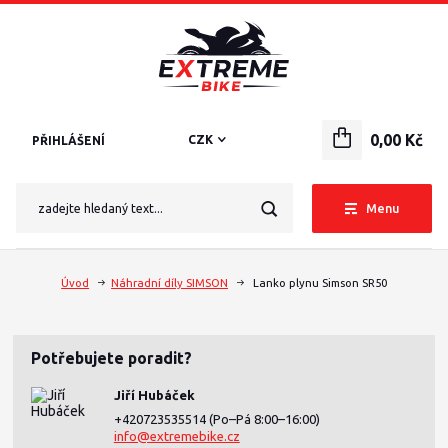
0,00 Kč
CZK
PŘIHLÁŠENÍ
Menu
Úvod
Náhradní díly SIMSON
Lanko plynu Simson SR50
Potřebujete poradit?
Jiří Hubáček
+420723535514
(Po–Pá 8:00–16:00)
info@extremebike.cz