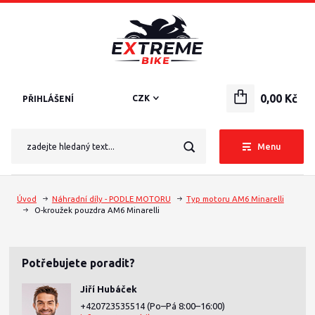
0,00 Kč
CZK
PŘIHLÁŠENÍ
Menu
Úvod
Náhradní díly - PODLE MOTORU
Typ motoru AM6 Minarelli
O-kroužek pouzdra AM6 Minarelli
Potřebujete poradit?
Jiří Hubáček
+420723535514
(Po–Pá 8:00–16:00)