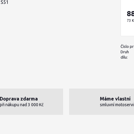
8
73 
Číslo p
Druh
dílu:
Doprava zdarma
Máme vlastní
při nákupu nad 3 000 Kč
smluvní motoservi