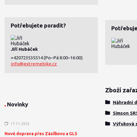
Potřebujete poradit?
Potřebuje
Jiří Hubáček
+420723535514
(Po–Pá 8:00–16:00)
info@extremebike.cz
Zboží zařa
Náhradní d
Novinky
Simson SR
Výfuková 
17.11.2023
Nově doprava přes Zásilkovu a GLS