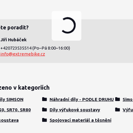
te poradit?
Jiří Hubáček
+420723535514
(Po–Pá 8:00–16:00)
info@extremebike.cz
zeno v kategoriích
íly SIMSON
Náhradní díly - PODLE DRUHU
Sims
50, SR70, SR80
Díly výfukové soustavy
Výfu
soustava
Spojovací materiál a těsnění