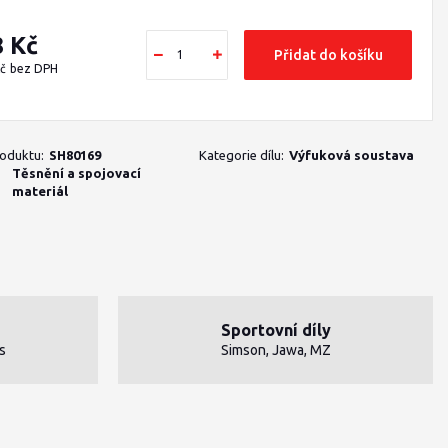
8 Kč
Přidat do košíku
Kč
bez DPH
roduktu:
SH80169
Kategorie dílu:
Výfuková soustava
Těsnění a spojovací
materiál
Sportovní díly
s
Simson, Jawa, MZ