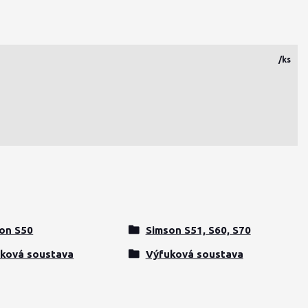
/
ks
on S50
Simson S51, S60, S70
ková soustava
Výfuková soustava