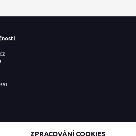
čnosti
.CZ
0
591
ZPRACOVÁNÍ COOKIES