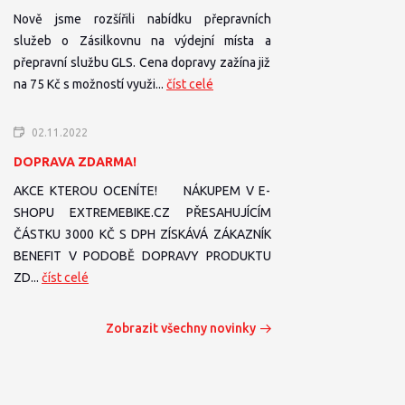
Nově jsme rozšířili nabídku přepravních
služeb o Zásilkovnu na výdejní místa a
přepravní službu GLS. Cena dopravy zažína již
na 75 Kč s možností využi...
číst celé
02.11.2022
DOPRAVA ZDARMA!
AKCE KTEROU OCENÍTE! NÁKUPEM V E-
SHOPU EXTREMEBIKE.CZ PŘESAHUJÍCÍM
ČÁSTKU 3000 KČ S DPH ZÍSKÁVÁ ZÁKAZNÍK
BENEFIT V PODOBĚ DOPRAVY PRODUKTU
ZD...
číst celé
Zobrazit všechny novinky