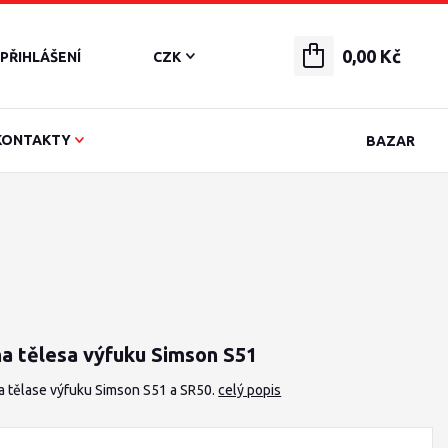
0,00 Kč
PŘIHLÁŠENÍ
CZK
KONTAKTY
BAZAR
a tělesa výfuku Simson S51
a tělase výfuku Simson S51 a SR50.
celý popis