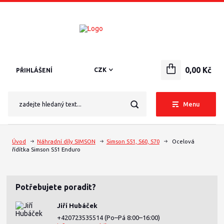
0,00 Kč
CZK
PŘIHLÁŠENÍ
Menu
Úvod
Náhradní díly SIMSON
Simson S51, S60, S70
Ocelová
řídítka Simson S51 Enduro
Potřebujete poradit?
Jiří Hubáček
+420723535514
(Po–Pá 8:00–16:00)