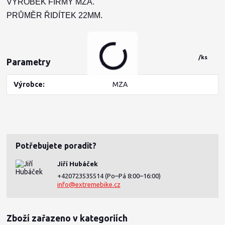
VÝROBEK FIRMY MZA.
PRŮMĚR ŘIDÍTEK 22MM.
/
ks
Parametry
Výrobce
MZA
Potřebujete poradit?
Jiří Hubáček
+420723535514
(Po–Pá 8:00–16:00)
info@extremebike.cz
Zboží zařazeno v kategoriích