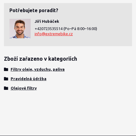
Potřebujete poradit?
Jiří Hubáček
+420723535514
(Po–Pá 8:00–16:00)
info@extremebike.cz
Zboží zařazeno v kategoriích
Filtry oleje, vzduchu, paliva
Pravidelná údržba
Olejové filtry