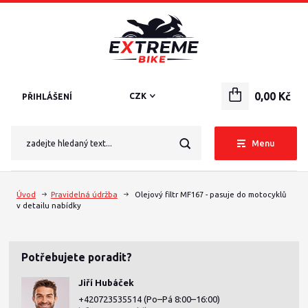
0,00 Kč
CZK
PŘIHLÁŠENÍ
Menu
Úvod
Pravidelná údržba
Olejový filtr MF167 - pasuje do motocyklů
v detailu nabídky
Potřebujete poradit?
Jiří Hubáček
+420723535514
(Po–Pá 8:00–16:00)