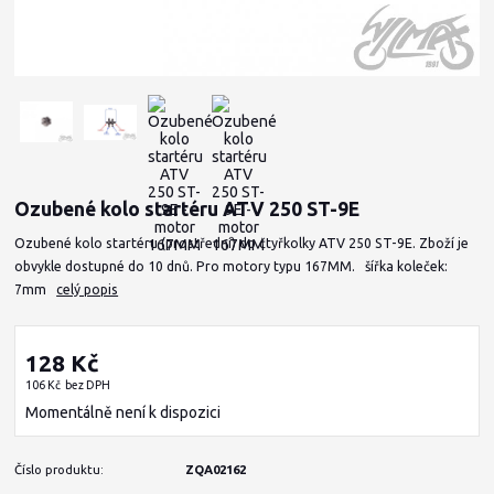
Ozubené kolo startéru ATV 250 ST-9E
Ozubené kolo startéru (prostřední) do čtyřkolky ATV 250 ST-9E. Zboží je
obvykle dostupné do 10 dnů. Pro motory typu 167MM. šířka koleček:
7mm
celý popis
128 Kč
106 Kč
bez DPH
Momentálně není k dispozici
Číslo produktu:
ZQA02162