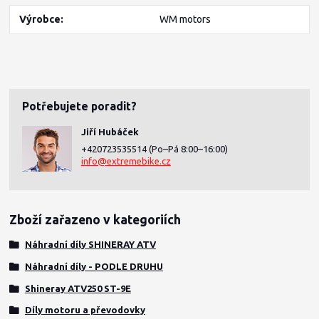
Výrobce
WM motors
Potřebujete poradit?
Jiří Hubáček
+420723535514
(Po–Pá 8:00–16:00)
info@extremebike.cz
Zboží zařazeno v kategoriích
Náhradní díly SHINERAY ATV
Náhradní díly - PODLE DRUHU
Shineray ATV250 ST-9E
Díly motoru a převodovky