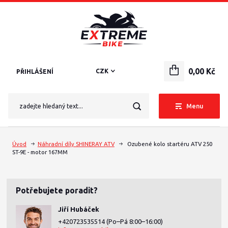
0,00 Kč
CZK
PŘIHLÁŠENÍ
Menu
Úvod
Náhradní díly SHINERAY ATV
Ozubené kolo startéru ATV 250
ST-9E - motor 167MM
Potřebujete poradit?
Jiří Hubáček
+420723535514
(Po–Pá 8:00–16:00)