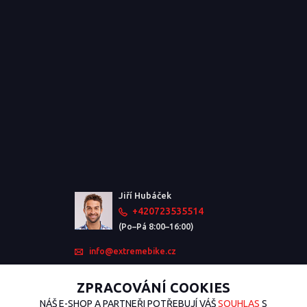
Jiří Hubáček
+420723535514
(Po–Pá 8:00–16:00)
info@extremebike.cz
ZPRACOVÁNÍ COOKIES
NÁŠ E-SHOP A PARTNEŘI POTŘEBUJÍ VÁŠ
SOUHLAS
S