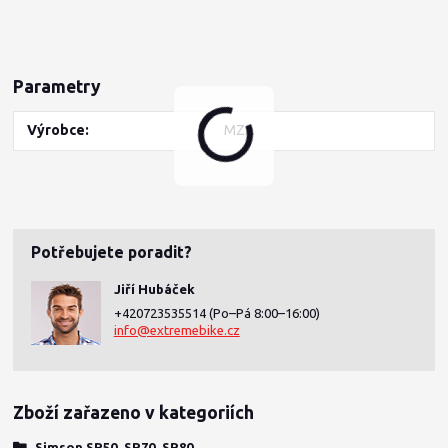
Parametry
Výrobce
MZA
/
ks
Potřebujete poradit?
Jiří Hubáček
+420723535514
(Po–Pá 8:00–16:00)
info@extremebike.cz
Zboží zařazeno v kategoriích
Simson SR50, SR70, SR80