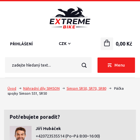
0,00 Kč
CZK
PŘIHLÁŠENÍ
Menu
Úvod
Náhradní díly SIMSON
Simson SR50, SR70, SR80
Páčka
spojky Simson S51, SR50
Potřebujete poradit?
Jiří Hubáček
+420723535514
(Po–Pá 8:00–16:00)