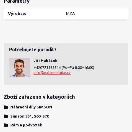
Parametry
Výrobce
MZA
Potřebujete poradit?
Jiří Hubáček
+420723535514
(Po–Pá 8:00–16:00)
info@extremebike.cz
Zboží zařazeno v kategoriích
Náhradní díly SIMSON
Simson S51, S60, S70
Rám a podvozek