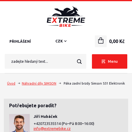
0,00 Kč
CZK
PŘIHLÁŠENÍ
Menu
Úvod
Náhradní díly SIMSON
Páka zadní brzdy Simson S51 Elektronik
Potřebujete poradit?
Jiří Hubáček
+420723535514
(Po–Pá 8:00–16:00)
info@extremebike.cz