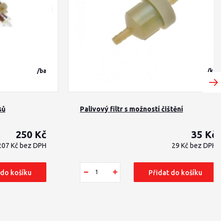
/
balení
/
ks
sů
Palivový filtr s možností čištění
250 Kč
35 Kč
207 Kč
bez DPH
29 Kč
bez DPH
 do košíku
Přidat do košíku