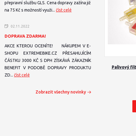
přepravní službu GLS. Cena dopravy zažína již
na 75 Kč s možností využi...
číst celé
02.11.2022
DOPRAVA ZDARMA!
AKCE KTEROU OCENÍTE! NÁKUPEM V E-
SHOPU EXTREMEBIKE.CZ PŘESAHUJÍCÍM
ČÁSTKU 3000 KČ S DPH ZÍSKÁVÁ ZÁKAZNÍK
Palivový fil
BENEFIT V PODOBĚ DOPRAVY PRODUKTU
ZD...
číst celé
Zobrazit všechny novinky