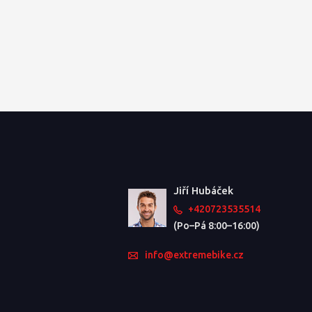
Jiří Hubáček
+420723535514
(Po–Pá 8:00–16:00)
info@extremebike.cz