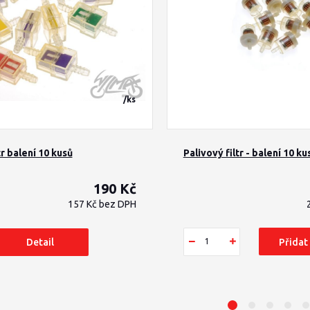
/
ks
tr balení 10 kusů
Palivový filtr - balení 10 ku
190 Kč
157 Kč
bez DPH
Detail
Přidat