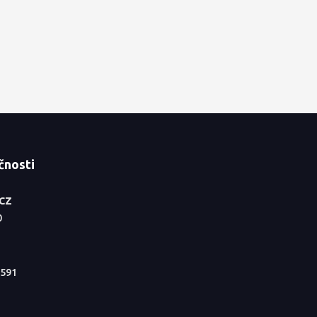
čnosti
.CZ
0
591