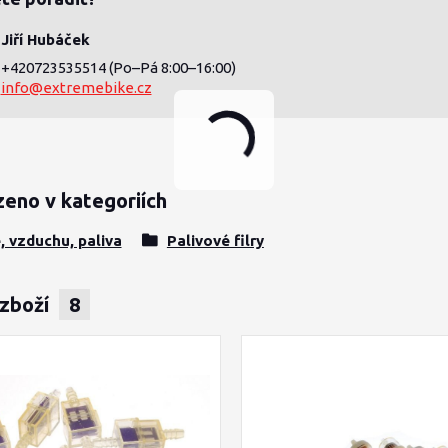
Jiří Hubáček
+420723535514
(Po–Pá 8:00–16:00)
info@extremebike.cz
zeno v kategoriích
e, vzduchu, paliva
Palivové filry
 zboží
8