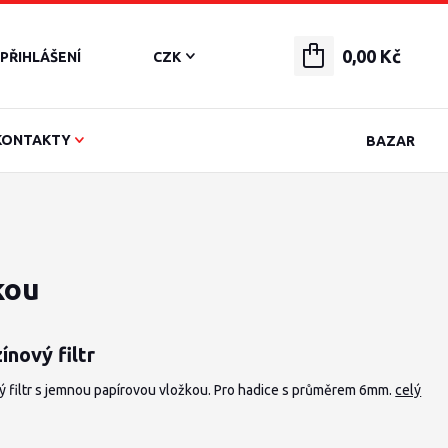
0,00 Kč
PŘIHLÁŠENÍ
CZK
KONTAKTY
BAZAR
kou
ínový filtr
ý filtr s jemnou papírovou vložkou. Pro hadice s průměrem 6mm.
celý