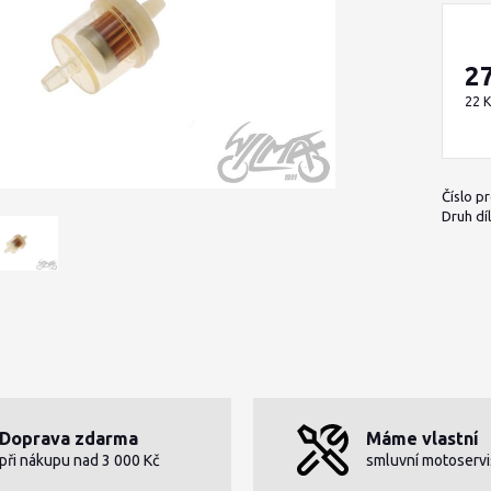
2
22 
Číslo p
Druh díl
Doprava zdarma
Máme vlastní
při nákupu nad 3 000 Kč
smluvní motoservi