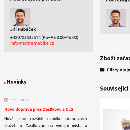
Jiří Hubáček
+420723535514
(Po–Pá 8:00–16:00)
info@extremebike.cz
Zboží zařa
Filtry olej
Novinky
Související
17.11.2023
Nově doprava přes Zásilkovu a GLS
Nově jsme rozšířili nabídku přepravních
služeb o Zásilkovnu na výdejní místa a