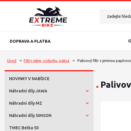
O
DOPRAVA A PLATBA
Úvod
Filtry oleje, vzduchu, paliva
Palivový filtr s jemnou papírov
NOVINKY V NABÍDCE
Palivov
Náhradní díly JAWA
Náhradní díly MZ
Náhradní díly SIMSON
TMEC Betka 50