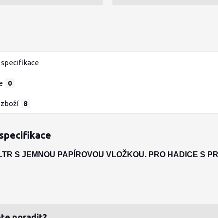
specifikace
e
0
 zboží
8
specifikace
ILTR S JEMNOU PAPÍROVOU VLOŽKOU. PRO HADICE S P
te poradit?