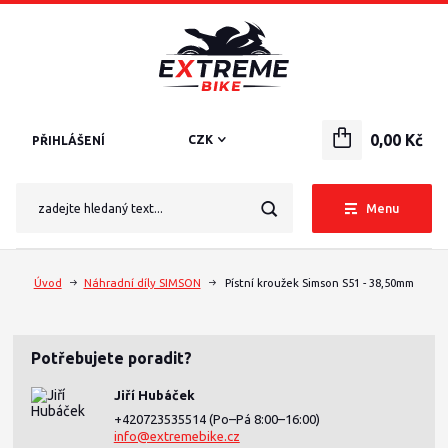
0,00 Kč
CZK
PŘIHLÁŠENÍ
Menu
Úvod
Náhradní díly SIMSON
Pístní kroužek Simson S51 - 38,50mm
Potřebujete poradit?
Jiří Hubáček
+420723535514
(Po–Pá 8:00–16:00)
info@extremebike.cz