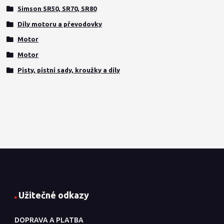
Simson SR50, SR70, SR80
Díly motoru a převodovky
Motor
Motor
Písty, pístní sady, kroužky a díly
Užitečné odkazy
DOPRAVA A PLATBA