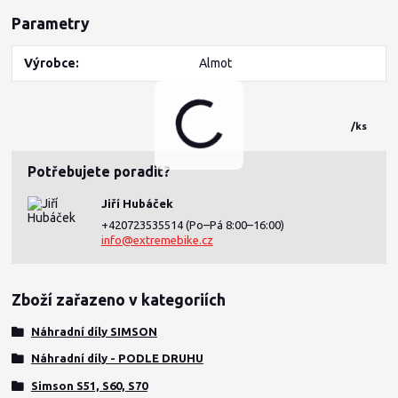
Parametry
Výrobce
Almot
/
ks
Potřebujete poradit?
Jiří Hubáček
+420723535514
(Po–Pá 8:00–16:00)
info@extremebike.cz
Zboží zařazeno v kategoriích
Náhradní díly SIMSON
Náhradní díly - PODLE DRUHU
Simson S51, S60, S70