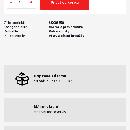
Přidat do košíku
Číslo produktu:
SK003850
Kategorie dílu:
Motor a převodovka
Druh dílu:
Válce a písty
Podkategorie:
Písty a pístní kroužky
Doprava zdarma
při nákupu nad 3 000 Kč
Máme vlastní
smluvní motoservis