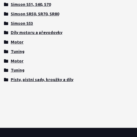
Simson S51, S60, S70
Simson SR50, SR70, SR80
Simson S53
Díly motoru a převodovky
Motor
Tuning
Motor
Tuning
Písty, pístní sady, kroužky a díly