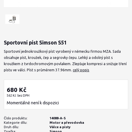
Sportovní píst Simson S51
Sportovní jednokroužkový píst vyrobený v německu firmou MZA. Sada
obsahuje píst, kroužek, čep a segrovky čepu. Lehký a odolný píst s
kroužkem z tvrdochromovým povlakem. Zlepšuje kompresi a snižuje tření
pístu ve válci. Píst s průměrem 37.96mm.
celý popis
680 Kč
562 Kč
bez DPH
Momentálně není k dispozici
Číslo produktu:
14088-A-S
Kategorie dílu:
Motor a převodovka
Druh dílu:
Válce a písty
Značka:
Simson