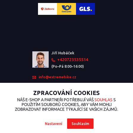
Jiří Hubáček
+420723535514
(Po–Pá 8:00–16:00)
info@extremebike.cz
ZPRACOVÁNÍ COOKIES
NÁŠ E-SHOP A PARTNEŘI POTŘEBUJÍ VÁŠ
SOUHLAS
S
POUŽITÍM SOUBORŮ COOKIES, ABY VÁM MOHLI
ZOBRAZOVAT INFORMACE TÝKAJÍCÍ SE VAŠICH ZÁJMŮ.
Nastavení
Souhlasím
2026 © ExtremeBike.cz – Všechna práva vyhrazena. Design od
EmpireDesign
nakódoval
OndřejDvořák.com
.