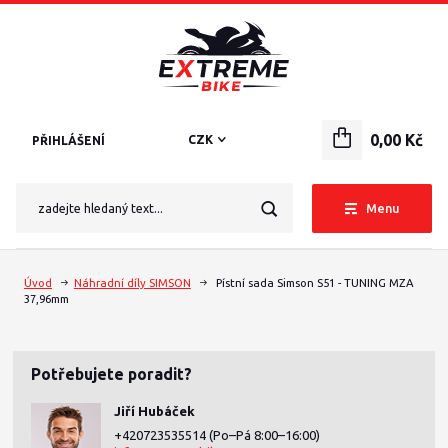
0,00 Kč
CZK
PŘIHLÁŠENÍ
Menu
Úvod
Náhradní díly SIMSON
Pístní sada Simson S51 - TUNING MZA
37,96mm
Potřebujete poradit?
Jiří Hubáček
+420723535514
(Po–Pá 8:00–16:00)