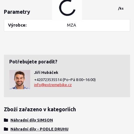
/
ks
Parametry
Výrobce
MZA
Potřebujete poradit?
Jiří Hubáček
+420723535514
(Po–Pá 8:00–16:00)
info@extremebike.cz
Zboží zařazeno v kategoriích
Náhradní díly SIMSON
Náhradní díly - PODLE DRUHU