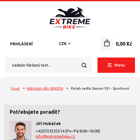
0,00 Kč
CZK
PŘIHLÁŠENÍ
Menu
Úvod
Náhradní díly SIMSON
Potah sedla Simson S51 - Sportovní
Potřebujete poradit?
Jiří Hubáček
+420723535514
(Po–Pá 8:00–16:00)
info@extremebike.cz