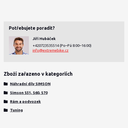
Potřebujete poradit?
Jiří Hubáček
+420723535514
(Po–Pá 8:00–16:00)
info@extremebike.cz
Zboží zařazeno v kategoriích
Náhradní díly SIMSON
Simson S51, S60, S70
Rám a podvozek
Tuning