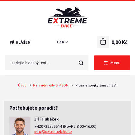
0,00 Kč
CZK
PŘIHLÁŠENÍ
Menu
Úvod
Náhradní díly SIMSON
Pružina spojky Simson S51
Potřebujete poradit?
Jiří Hubáček
+420723535514
(Po–Pá 8:00–16:00)
info@extremebike.cz