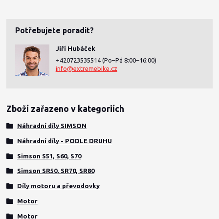
Potřebujete poradit?
Jiří Hubáček
+420723535514
(Po–Pá 8:00–16:00)
info@extremebike.cz
Zboží zařazeno v kategoriích
Náhradní díly SIMSON
Náhradní díly - PODLE DRUHU
Simson S51, S60, S70
Simson SR50, SR70, SR80
Díly motoru a převodovky
Motor
Motor