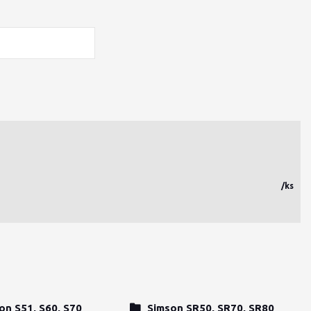
/
ks
on S51, S60, S70
Simson SR50, SR70, SR80