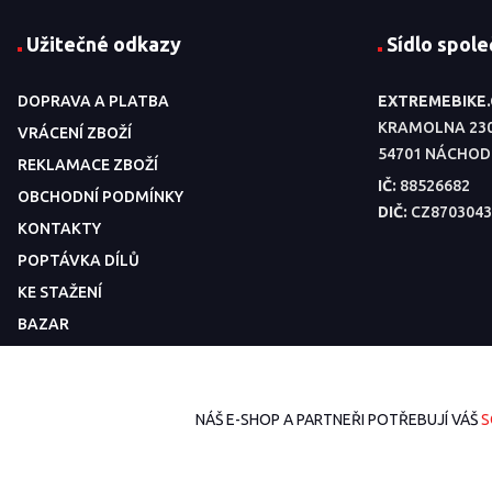
Užitečné odkazy
Sídlo spole
DOPRAVA A PLATBA
EXTREMEBIKE
KRAMOLNA 23
VRÁCENÍ ZBOŽÍ
54701 NÁCHOD
REKLAMACE ZBOŽÍ
IČ:
88526682
OBCHODNÍ PODMÍNKY
DIČ:
CZ8703043
KONTAKTY
POPTÁVKA DÍLŮ
KE STAŽENÍ
BAZAR
NÁŠ E-SHOP A PARTNEŘI POTŘEBUJÍ VÁŠ
S