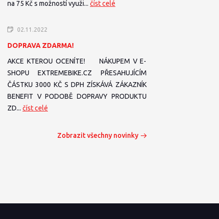
na 75 Kč s možností využi...
číst celé
02.11.2022
DOPRAVA ZDARMA!
AKCE KTEROU OCENÍTE! NÁKUPEM V E-
SHOPU EXTREMEBIKE.CZ PŘESAHUJÍCÍM
ČÁSTKU 3000 KČ S DPH ZÍSKÁVÁ ZÁKAZNÍK
BENEFIT V PODOBĚ DOPRAVY PRODUKTU
ZD...
číst celé
Zobrazit všechny novinky