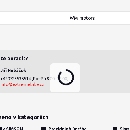
WM motors
te poradit?
Jiří Hubáček
+420723535514
(Po–Pá 8:00–16:00)
info@extremebike.cz
zeno v kategoriích
íly SIMSON
Pravidelná údržba
Sims