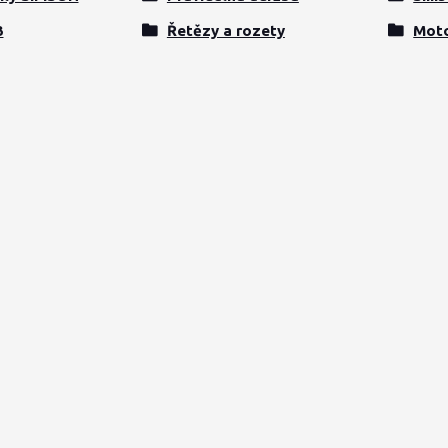
3
Řetězy a rozety
Mot