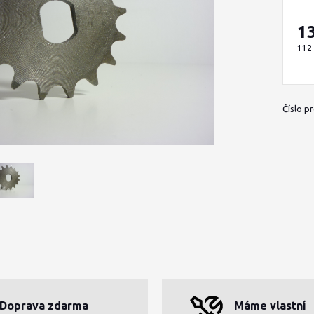
1
112
Číslo p
Doprava zdarma
Máme vlastní