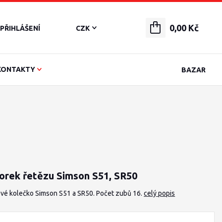
0,00 Kč
PŘIHLÁŠENÍ
CZK
KONTAKTY
BAZAR
orek řetězu Simson S51, SR50
vé kolečko Simson S51 a SR50. Počet zubů 16.
celý popis