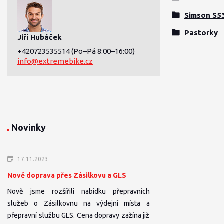
Simson S5
Pastorky
Jiří Hubáček
+420723535514
(Po–Pá 8:00–16:00)
info@extremebike.cz
Novinky
17.11.2023
Nově doprava přes Zásilkovu a GLS
Nově jsme rozšířili nabídku přepravních
služeb o Zásilkovnu na výdejní místa a
přepravní službu GLS. Cena dopravy zažína již