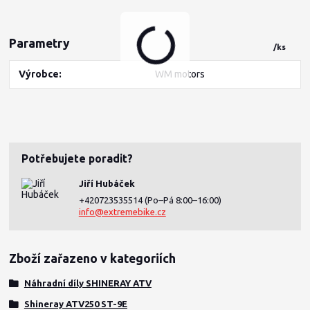
Parametry
/
ks
Výrobce
WM motors
Potřebujete poradit?
Jiří Hubáček
+420723535514
(Po–Pá 8:00–16:00)
info@extremebike.cz
Zboží zařazeno v kategoriích
Náhradní díly SHINERAY ATV
Shineray ATV250 ST-9E