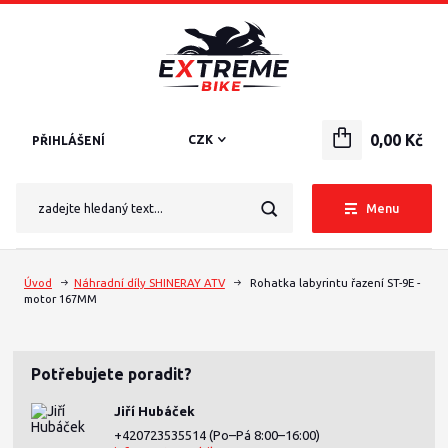
0,00 Kč
CZK
PŘIHLÁŠENÍ
Menu
Úvod
Náhradní díly SHINERAY ATV
Rohatka labyrintu řazení ST-9E -
motor 167MM
Potřebujete poradit?
Jiří Hubáček
+420723535514
(Po–Pá 8:00–16:00)