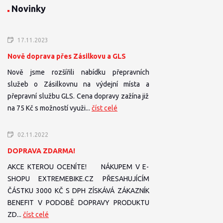
Novinky
17.11.2023
Nově doprava přes Zásilkovu a GLS
Nově jsme rozšířili nabídku přepravních
služeb o Zásilkovnu na výdejní místa a
přepravní službu GLS. Cena dopravy zažína již
na 75 Kč s možností využi...
číst celé
02.11.2022
DOPRAVA ZDARMA!
AKCE KTEROU OCENÍTE! NÁKUPEM V E-
SHOPU EXTREMEBIKE.CZ PŘESAHUJÍCÍM
ČÁSTKU 3000 KČ S DPH ZÍSKÁVÁ ZÁKAZNÍK
BENEFIT V PODOBĚ DOPRAVY PRODUKTU
ZD...
číst celé