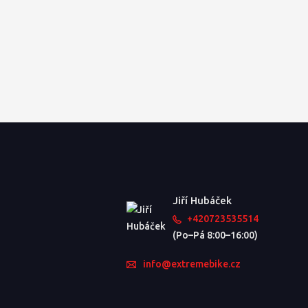
Jiří Hubáček
+420723535514
(Po–Pá 8:00–16:00)
info@extremebike.cz