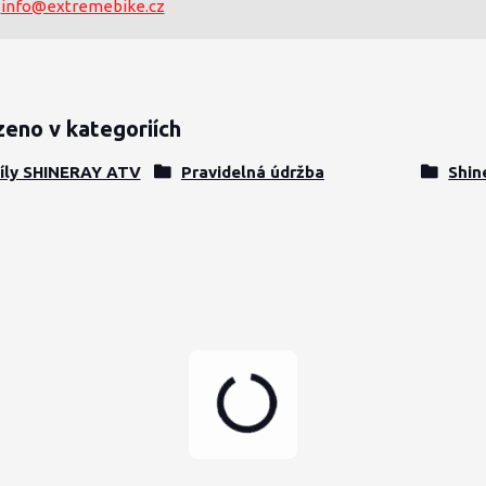
info@extremebike.cz
zeno v kategoriích
díly SHINERAY ATV
Pravidelná údržba
Shin