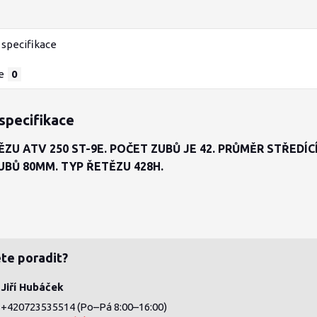
specifikace
e
0
specifikace
ZU ATV 250 ST-9E. POČET ZUBŮ JE 42. PRŮMĚR STŘEDÍC
BŮ 80MM. TYP ŘETĚZU 428H.
te poradit?
Jiří Hubáček
+420723535514
(Po–Pá 8:00–16:00)