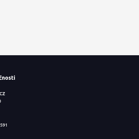
čnosti
.CZ
0
591