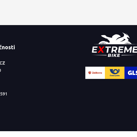
čnosti
.CZ
0
591