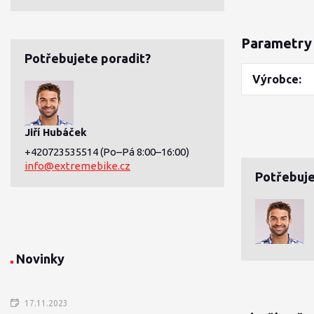
Parametry
Potřebujete poradit?
Výrobce
Jiří Hubáček
+420723535514
(Po–Pá 8:00–16:00)
info@extremebike.cz
Potřebuje
Novinky
17.11.2023