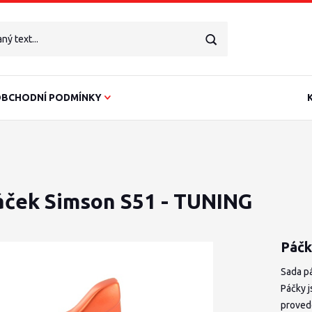
BCHODNÍ PODMÍNKY
áček Simson S51 - TUNING
Páčk
Sada p
Páčky 
proved