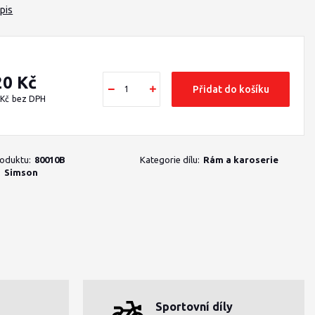
pis
20 Kč
Přidat do košíku
 Kč
bez DPH
roduktu:
80010B
Kategorie dílu:
Rám a karoserie
:
Simson
Sportovní díly