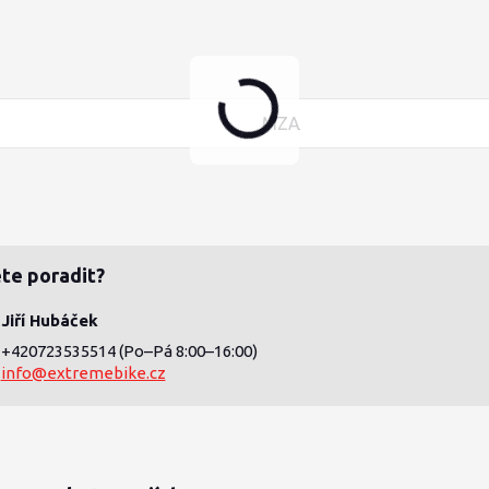
MZA
te poradit?
Jiří Hubáček
+420723535514
(Po–Pá 8:00–16:00)
info@extremebike.cz