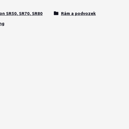
on SR50, SR70, SR80
Rám a podvozek
ng