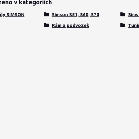
zeno v kategoriích
íly SIMSON
Simson S51, S60, S70
Sims
Rám a podvozek
Tuni