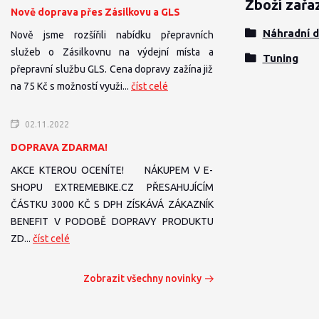
Zboží zařa
Nově doprava přes Zásilkovu a GLS
Náhradní d
Nově jsme rozšířili nabídku přepravních
služeb o Zásilkovnu na výdejní místa a
Tuning
přepravní službu GLS. Cena dopravy zažína již
na 75 Kč s možností využi...
číst celé
02.11.2022
DOPRAVA ZDARMA!
AKCE KTEROU OCENÍTE! NÁKUPEM V E-
SHOPU EXTREMEBIKE.CZ PŘESAHUJÍCÍM
ČÁSTKU 3000 KČ S DPH ZÍSKÁVÁ ZÁKAZNÍK
BENEFIT V PODOBĚ DOPRAVY PRODUKTU
ZD...
číst celé
Zobrazit všechny novinky