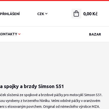
0,00 Kč
PŘIHLÁŠENÍ
CZK
KONTAKTY
BAZAR
a spojky a brzdy Simson S51
áček složená ze spojkové a brzdové páčky pro motocykl Simson S51.
jsou vyrobeny z tvrzeného hliníku. Velmi odolné páčky v oranžovém
eni s eloxovaným povrchem. Original od německého výrobce MZA.