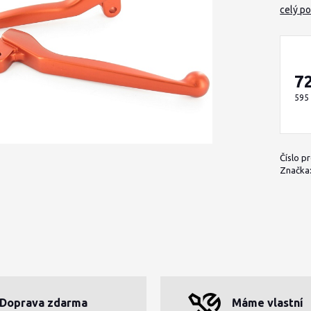
celý po
7
595
Číslo p
Značka
Doprava zdarma
Máme vlastní