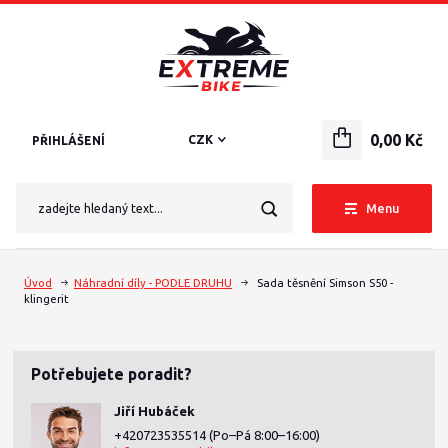
0,00 Kč
CZK
PŘIHLÁŠENÍ
Menu
Úvod
Náhradní díly - PODLE DRUHU
Sada těsnění Simson S50 -
klingerit
Potřebujete poradit?
Jiří Hubáček
+420723535514
(Po–Pá 8:00–16:00)