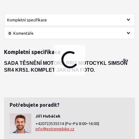
Kompletní specifikace
0
Komentáře
Kompletní specifikace
/
ks
SADA TĚSNĚNÍ MOTORU PRO MOTOCYKL SIMSON
SR4 KR51
. KOMPLET JAKO NA FOTO.
Potřebujete poradit?
Jiří Hubáček
+420723535514
(Po–Pá 8:00–16:00)
info@extremebike.cz