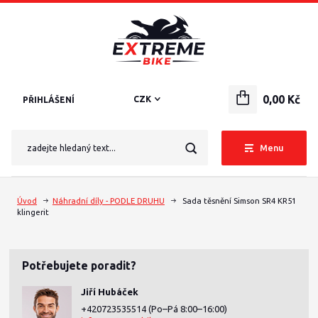
0,00 Kč
CZK
PŘIHLÁŠENÍ
Menu
Úvod
Náhradní díly - PODLE DRUHU
Sada těsnění Simson SR4 KR51
klingerit
Potřebujete poradit?
Jiří Hubáček
+420723535514
(Po–Pá 8:00–16:00)