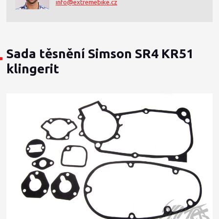
info@extremebike.cz
Sada těsnění Simson SR4 KR51
klingerit