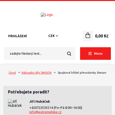
0,00 Kč
CZK
PŘIHLÁŠENÍ
Menu
Úvod
Náhradní díly SIMSON
Spojková hřídel převodovky Simson
Potřebujete poradit?
Jiří Hubáček
+420723535514
(Po–Pá 8:00–16:00)
info@extremebike.cz