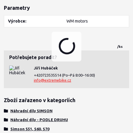
Parametry
Výrobce
WM motors
/
ks
Potřebujete poradit?
Jiří Hubáček
+420723535514
(Po–Pá 8:00–16:00)
info@extremebike.cz
Zboží zařazeno v kategoriích
Náhradní díly SIMSON
Náhradní díly - PODLE DRUHU
Simson S51, S60, S70