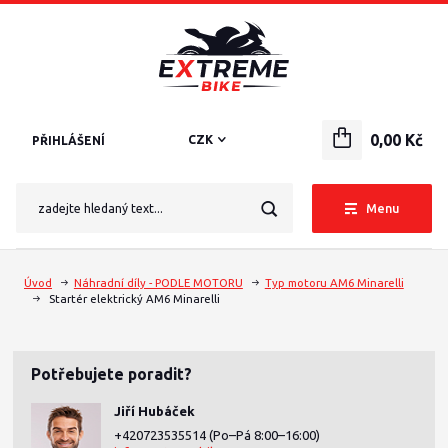
0,00 Kč
CZK
PŘIHLÁŠENÍ
Menu
Úvod
Náhradní díly - PODLE MOTORU
Typ motoru AM6 Minarelli
Startér elektrický AM6 Minarelli
Potřebujete poradit?
Jiří Hubáček
+420723535514
(Po–Pá 8:00–16:00)