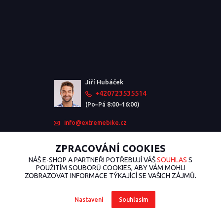
Jiří Hubáček
+420723535514
(Po–Pá 8:00–16:00)
info@extremebike.cz
ZPRACOVÁNÍ COOKIES
NÁŠ E-SHOP A PARTNEŘI POTŘEBUJÍ VÁŠ
SOUHLAS
S
POUŽITÍM SOUBORŮ COOKIES, ABY VÁM MOHLI
ZOBRAZOVAT INFORMACE TÝKAJÍCÍ SE VAŠICH ZÁJMŮ.
Nastavení
Souhlasím
2026 © ExtremeBike.cz – Všechna práva vyhrazena. Design od
EmpireDesign
nakódoval
OndřejDvořák.com
.