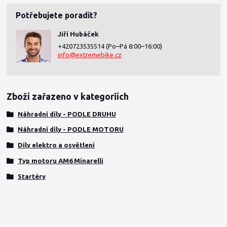
Potřebujete poradit?
Jiří Hubáček
+420723535514
(Po–Pá 8:00–16:00)
info@extremebike.cz
Zboží zařazeno v kategoriích
Náhradní díly - PODLE DRUHU
Náhradní díly - PODLE MOTORU
Díly elektro a osvětlení
Typ motoru AM6 Minarelli
Startéry